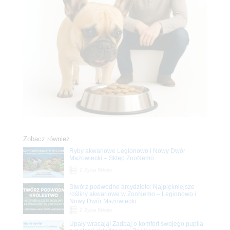
Zobacz również
Ryby akwariowe Legionowo i Nowy Dwór
Mazowiecki – Sklep ZooNemo
Z Życia Sklepu
Stwórz podwodne arcydzieło: Najpiękniejsze
rośliny akwariowe w ZooNemo – Legionowo i
Nowy Dwór Mazowiecki
Z Życia Sklepu
Upały wracają! Zadbaj o komfort swojego pupila