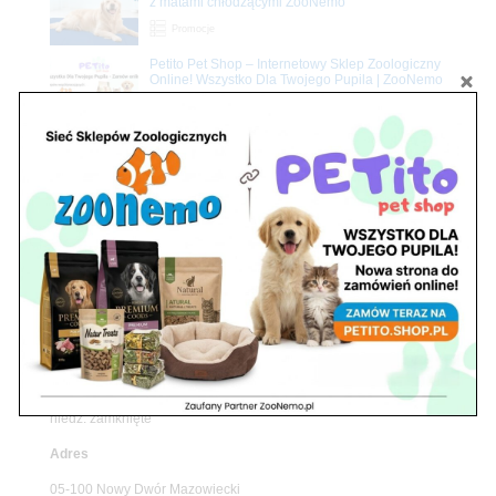
z matami chłodzącymi ZooNemo
Promocje
Petito Pet Shop – Internetowy Sklep Zoologiczny
Online! Wszystko Dla Twojego Pupila | ZooNemo
Z Życia Sklepu
Znajdź nas
Adres
05-120 Legionowo
ul. Piłsudskiego 31,
pawilon 134
tel./fax. 22 784 71 96
Godziny pracy
pon. – piąt. 10.00 – 19.00
sob. 10.00 – 15.00
niedz. zamknięte
Adres
05-100 Nowy Dwór Mazowiecki