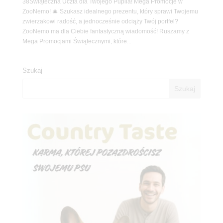
38Świąteczna Uczta dla Twojego Pupila! Mega Promocje w
ZooNemo! 🎄 Szukasz idealnego prezentu, który sprawi Twojemu
zwierzakowi radość, a jednocześnie odciąży Twój portfel?
ZooNemo ma dla Ciebie fantastyczną wiadomość! Ruszamy z
Mega Promocjami Świątecznymi, które...
Szukaj