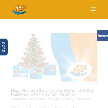
BLOG
Mega Promocje Świąteczne w ZooNemo! Odkryj
Rabaty do -50% na Karmy i Przysmaki!
utworzone przez
ZooNemo
|
gru 2, 2025
|
Promocje