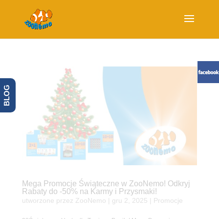
BLOG
Mega Promocje Świąteczne w ZooNemo! Odkryj
Rabaty do -50% na Karmy i Przysmaki!
utworzone przez
ZooNemo
|
gru 2, 2025
|
Promocje