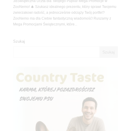
38Świąteczna Uczta dla Twojego Pupila! Mega Promocje w
ZooNemo! 🎄 Szukasz idealnego prezentu, który sprawi Twojemu
zwierzakowi radość, a jednocześnie odciąży Twój portfel?
ZooNemo ma dla Ciebie fantastyczną wiadomość! Ruszamy z
Mega Promocjami Świątecznymi, które...
Szukaj