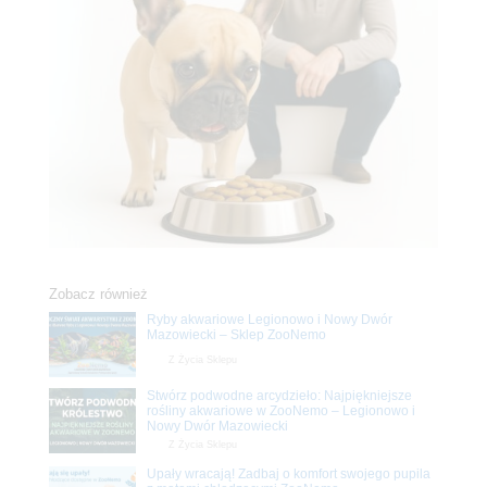
Zobacz również
Ryby akwariowe Legionowo i Nowy Dwór
Mazowiecki – Sklep ZooNemo
Z Życia Sklepu
Stwórz podwodne arcydzieło: Najpiękniejsze
rośliny akwariowe w ZooNemo – Legionowo i
Nowy Dwór Mazowiecki
Z Życia Sklepu
Upały wracają! Zadbaj o komfort swojego pupila