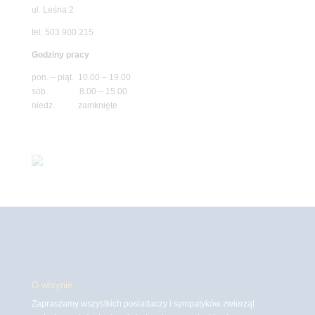
ul. Leśna 2
tel. 503 900 215
Godziny pracy
pon. – piąt. 10.00 – 19.00
sob. 8.00 – 15.00
niedz. zamknięte
O witrynie
Zapraszamy wszystkich posiadaczy i sympatyków zwierząt