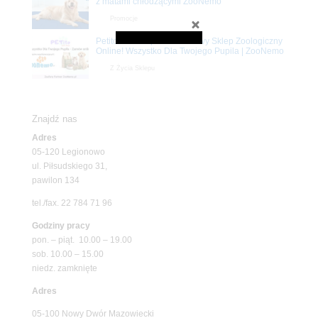
z matami chłodzącymi ZooNemo
Promocje
Petito Pet Shop – Internetowy Sklep Zoologiczny
Online! Wszystko Dla Twojego Pupila | ZooNemo
Z Życia Sklepu
Znajdź nas
Adres
05-120 Legionowo
ul. Piłsudskiego 31,
pawilon 134
tel./fax. 22 784 71 96
Godziny pracy
pon. – piąt. 10.00 – 19.00
sob. 10.00 – 15.00
niedz. zamknięte
Adres
05-100 Nowy Dwór Mazowiecki