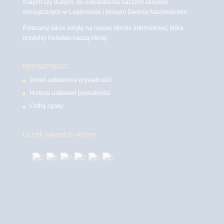
małych czy dużych, do odwiedzenia naszych sklepów
zoologicznych w Legionowie i Nowym Dworze Mazowieckim
Polecamy także wizytę na naszej stronie internetowej, która
przybliży Państwu naszą ofertę.
PRYWATNOŚĆ
Zmień ustawienia prywatności
Historia ustawień prywatności
Cofnij zgody
Licznik odwiedzin witryny