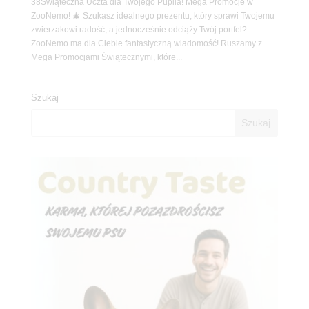
38Świąteczna Uczta dla Twojego Pupila! Mega Promocje w
ZooNemo! 🎄 Szukasz idealnego prezentu, który sprawi Twojemu
zwierzakowi radość, a jednocześnie odciąży Twój portfel?
ZooNemo ma dla Ciebie fantastyczną wiadomość! Ruszamy z
Mega Promocjami Świątecznymi, które...
Szukaj