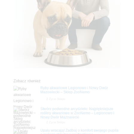
Zobacz również
Ryby akwariowe Legionowo i Nowy Dwór
Mazowiecki – Sklep ZooNemo
Z Życia Sklepu
Stwórz podwodne arcydzieło: Najpiękniejsze
rośliny akwariowe w ZooNemo – Legionowo i
Nowy Dwór Mazowiecki
Z Życia Sklepu
Upały wracają! Zadbaj o komfort swojego pupila