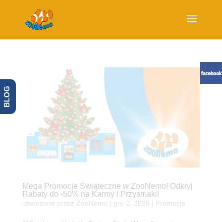
BLOG
Mega Promocje Świąteczne w ZooNemo! Odkryj
Rabaty do -50% na Karmy i Przysmaki!
utworzone przez
ZooNemo
|
gru 2, 2025
|
Promocje