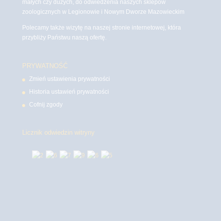
małych czy dużych, do odwiedzenia naszych sklepów
zoologicznych w Legionowie i Nowym Dworze Mazowieckim
Polecamy także wizytę na naszej stronie internetowej, która
przybliży Państwu naszą ofertę.
PRYWATNOŚĆ
Zmień ustawienia prywatności
Historia ustawień prywatności
Cofnij zgody
Licznik odwiedzin witryny