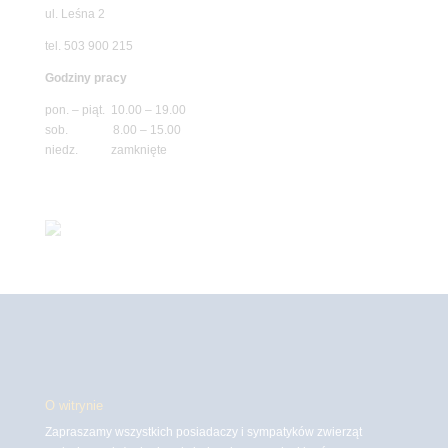
ul. Leśna 2
tel. 503 900 215
Godziny pracy
pon. – piąt. 10.00 – 19.00
sob. 8.00 – 15.00
niedz. zamknięte
O witrynie
Zapraszamy wszystkich posiadaczy i sympatyków zwierząt