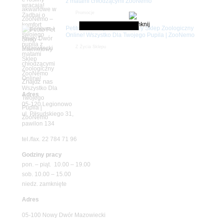
z matami chłodzącymi ZooNemo
Promocje
Petito Pet Shop – Internetowy Sklep Zoologiczny
Online! Wszystko Dla Twojego Pupila | ZooNemo
Z Życia Sklepu
Znajdź nas
Adres
05-120 Legionowo
ul. Piłsudskiego 31,
pawilon 134
tel./fax. 22 784 71 96
Godziny pracy
pon. – piąt. 10.00 – 19.00
sob. 10.00 – 15.00
niedz. zamknięte
Adres
05-100 Nowy Dwór Mazowiecki