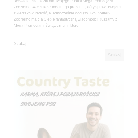
38Świąteczna Uczta dla Twojego Pupila! Mega Promocje w
ZooNemo! 🎄 Szukasz idealnego prezentu, który sprawi Twojemu
zwierzakowi radość, a jednocześnie odciąży Twój portfel?
ZooNemo ma dla Ciebie fantastyczną wiadomość! Ruszamy z
Mega Promocjami Świątecznymi, które...
Szukaj