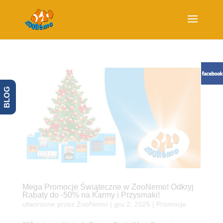
BLOG
Mega Promocje Świąteczne w ZooNemo! Odkryj
Rabaty do -50% na Karmy i Przysmaki!
utworzone przez
ZooNemo
|
gru 2, 2025
|
Promocje