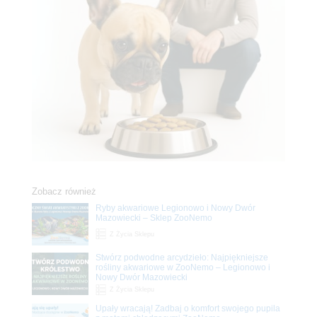
Zobacz również
Ryby akwariowe Legionowo i Nowy Dwór
Mazowiecki – Sklep ZooNemo
Z Życia Sklepu
Stwórz podwodne arcydzieło: Najpiękniejsze
rośliny akwariowe w ZooNemo – Legionowo i
Nowy Dwór Mazowiecki
Z Życia Sklepu
Upały wracają! Zadbaj o komfort swojego pupila