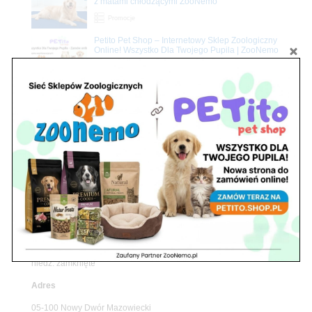
z matami chłodzącymi ZooNemo
Promocje
Petito Pet Shop – Internetowy Sklep Zoologiczny
Online! Wszystko Dla Twojego Pupila | ZooNemo
Z Życia Sklepu
Znajdź nas
Adres
05-120 Legionowo
ul. Piłsudskiego 31,
pawilon 134
tel./fax. 22 784 71 96
Godziny pracy
pon. – piąt. 10.00 – 19.00
sob. 10.00 – 15.00
niedz. zamknięte
Adres
05-100 Nowy Dwór Mazowiecki