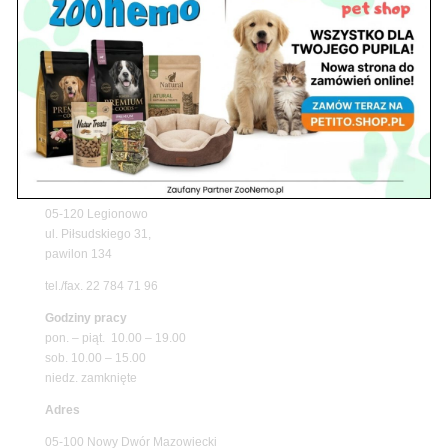
z matami chłodzącymi ZooNemo
Promocje
Petito Pet Shop – Internetowy Sklep Zoologiczny
Online! Wszystko Dla Twojego Pupila | ZooNemo
Z Życia Sklepu
Znajdź nas
Adres
05-120 Legionowo
ul. Piłsudskiego 31,
pawilon 134
tel./fax. 22 784 71 96
Godziny pracy
pon. – piąt. 10.00 – 19.00
sob. 10.00 – 15.00
niedz. zamknięte
Adres
05-100 Nowy Dwór Mazowiecki