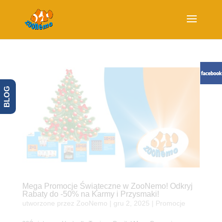
BLOG
Mega Promocje Świąteczne w ZooNemo! Odkryj
Rabaty do -50% na Karmy i Przysmaki!
utworzone przez
ZooNemo
|
gru 2, 2025
|
Promocje