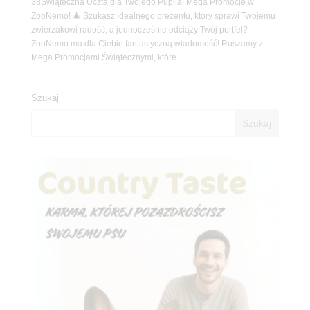
38Świąteczna Uczta dla Twojego Pupila! Mega Promocje w
ZooNemo! 🎄 Szukasz idealnego prezentu, który sprawi Twojemu
zwierzakowi radość, a jednocześnie odciąży Twój portfel?
ZooNemo ma dla Ciebie fantastyczną wiadomość! Ruszamy z
Mega Promocjami Świątecznymi, które...
Szukaj