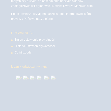
małych czy dużych, do odwiedzenia naszych sklepów
zoologicznych w Legionowie i Nowym Dworze Mazowieckim
Polecamy także wizytę na naszej stronie internetowej, która
przybliży Państwu naszą ofertę.
PRYWATNOŚĆ
Zmień ustawienia prywatności
Historia ustawień prywatności
Cofnij zgody
Licznik odwiedzin witryny