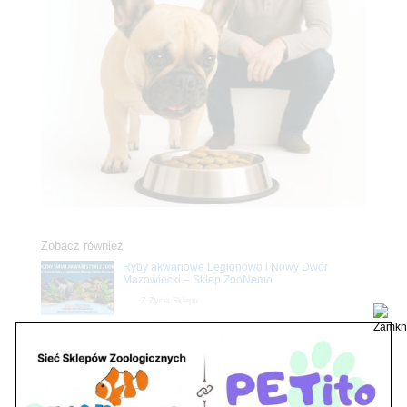
Zobacz również
Ryby akwariowe Legionowo i Nowy Dwór
Mazowiecki – Sklep ZooNemo
Z Życia Sklepu
Stwórz podwodne arcydzieło: Najpiękniejsze
rośliny akwariowe w ZooNemo – Legionowo i
Nowy Dwór Mazowiecki
Z Życia Sklepu
Upały wracają! Zadbaj o komfort swojego pupila