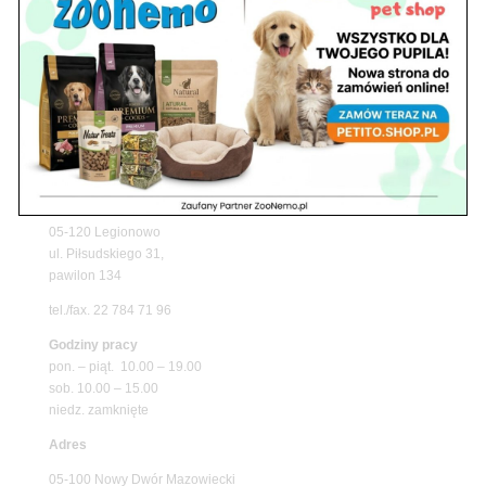
z matami chłodzącymi ZooNemo
Promocje
Petito Pet Shop – Internetowy Sklep Zoologiczny
Online! Wszystko Dla Twojego Pupila | ZooNemo
Z Życia Sklepu
Znajdź nas
Adres
05-120 Legionowo
ul. Piłsudskiego 31,
pawilon 134
tel./fax. 22 784 71 96
Godziny pracy
pon. – piąt. 10.00 – 19.00
sob. 10.00 – 15.00
niedz. zamknięte
Adres
05-100 Nowy Dwór Mazowiecki