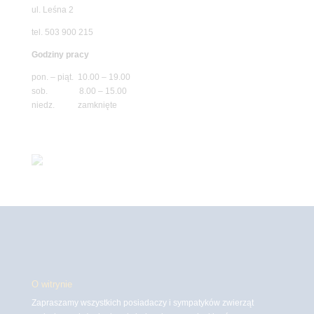
ul. Leśna 2
tel. 503 900 215
Godziny pracy
pon. – piąt. 10.00 – 19.00
sob. 8.00 – 15.00
niedz. zamknięte
O witrynie
Zapraszamy wszystkich posiadaczy i sympatyków zwierząt