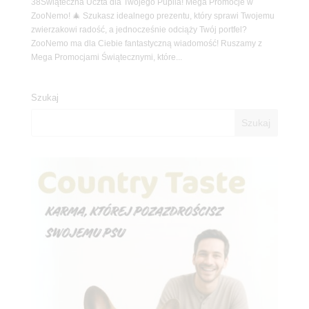
38Świąteczna Uczta dla Twojego Pupila! Mega Promocje w
ZooNemo! 🎄 Szukasz idealnego prezentu, który sprawi Twojemu
zwierzakowi radość, a jednocześnie odciąży Twój portfel?
ZooNemo ma dla Ciebie fantastyczną wiadomość! Ruszamy z
Mega Promocjami Świątecznymi, które...
Szukaj