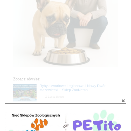
Zobacz również
Ryby akwariowe Legionowo i Nowy Dwór
Mazowiecki – Sklep ZooNemo
Z Życia Sklepu
Stwórz podwodne arcydzieło: Najpiękniejsze
rośliny akwariowe w ZooNemo – Legionowo i
Nowy Dwór Mazowiecki
Z Życia Sklepu
Upały wracają! Zadbaj o komfort swojego pupila