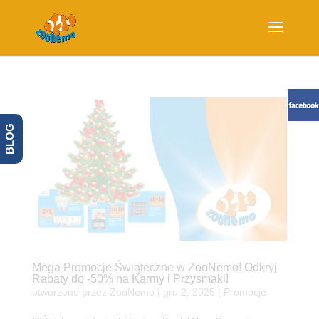
BLOG
Mega Promocje Świąteczne w ZooNemo! Odkryj
Rabaty do -50% na Karmy i Przysmaki!
utworzone przez
ZooNemo
|
gru 2, 2025
|
Promocje