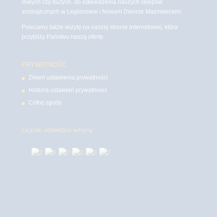
małych czy dużych, do odwiedzenia naszych sklepów
zoologicznych w Legionowie i Nowym Dworze Mazowieckim
Polecamy także wizytę na naszej stronie internetowej, która
przybliży Państwu naszą ofertę.
PRYWATNOŚĆ
Zmień ustawienia prywatności
Historia ustawień prywatności
Cofnij zgody
Licznik odwiedzin witryny