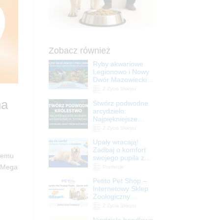
Zobacz również
Ryby akwariowe
Legionowo i Nowy
Dwór Mazowiecki –
Sklep ZooNemo
Z Życia Sklepu
na
Stwórz podwodne
arcydzieło:
Najpiękniejsze
rośliny akwariowe
Z Życia Sklepu
w ZooNemo –
Upały wracają!
Legionowo i Nowy
Zadbaj o komfort
Dwór Mazowiecki
ojemu
swojego pupila z
matami
z Mega
Promocje
chłodzącymi
Petito Pet Shop –
ZooNemo
Internetowy Sklep
Zoologiczny
Online! Wszystko
Z Życia Sklepu
Dla Twojego Pupila
Niedziela handlowa