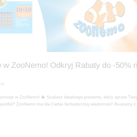
 w ZooNemo! Odkryj Rabaty do -50% 
cje
romocje w ZooNemo! 🎄 Szukasz idealnego prezentu, który sprawi Tw
ój portfel? ZooNemo ma dla Ciebie fantastyczną wiadomość! Ruszamy 