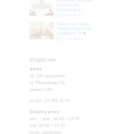
| ZooNemo
w Zoonemo –
Informacja o
godzinach otwarcia
Z Życia Sklepu
Radosnych Świąt
Wielkanocnych od
ZooNemo! 🐰🐣
Z Życia Sklepu
Znajdź nas
Adres
05-120 Legionowo
ul. Piłsudskiego 31,
pawilon 134
tel./fax. 22 784 71 96
Godziny pracy
pon. – piąt. 10.00 – 19.00
sob. 10.00 – 15.00
niedz. zamknięte