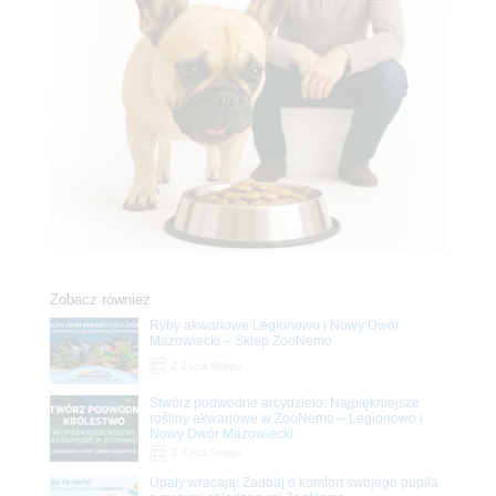
Zobacz również
Ryby akwariowe Legionowo i Nowy Dwór
Mazowiecki – Sklep ZooNemo
Z Życia Sklepu
Stwórz podwodne arcydzieło: Najpiękniejsze
rośliny akwariowe w ZooNemo – Legionowo i
Nowy Dwór Mazowiecki
Z Życia Sklepu
Upały wracają! Zadbaj o komfort swojego pupila