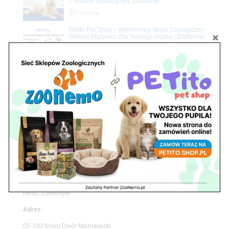
z matami chłodzącymi ZooNemo
Promocje
Petito Pet Shop – Internetowy Sklep Zoologiczny
Online! Wszystko Dla Twojego Pupila | ZooNemo
Z Życia Sklepu
Znajdź nas
Adres
05-120 Legionowo
ul. Piłsudskiego 31,
pawilon 134
tel./fax. 22 784 71 96
Godziny pracy
pon. – piąt. 10.00 – 19.00
sob. 10.00 – 15.00
niedz. zamknięte
Adres
05-100 Nowy Dwór Mazowiecki