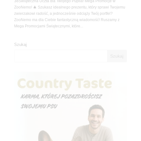
38Świąteczna Uczta dla Twojego Pupila! Mega Promocje w
ZooNemo! 🎄 Szukasz idealnego prezentu, który sprawi Twojemu
zwierzakowi radość, a jednocześnie odciąży Twój portfel?
ZooNemo ma dla Ciebie fantastyczną wiadomość! Ruszamy z
Mega Promocjami Świątecznymi, które...
Szukaj