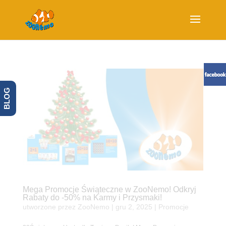
BLOG
Mega Promocje Świąteczne w ZooNemo! Odkryj
Rabaty do -50% na Karmy i Przysmaki!
utworzone przez
ZooNemo
|
gru 2, 2025
|
Promocje