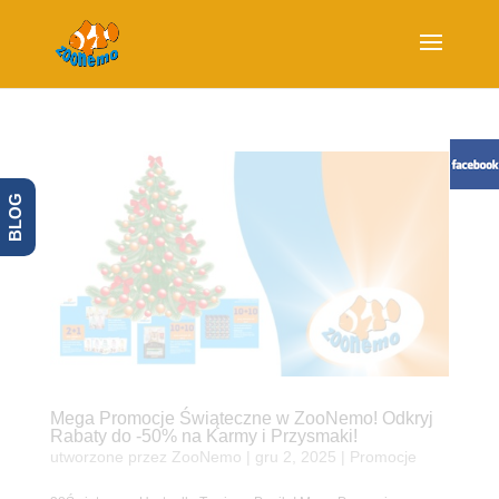
BLOG
Mega Promocje Świąteczne w ZooNemo! Odkryj
Rabaty do -50% na Karmy i Przysmaki!
utworzone przez
ZooNemo
|
gru 2, 2025
|
Promocje