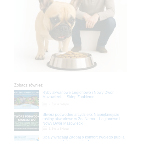
Zobacz również
Ryby akwariowe Legionowo i Nowy Dwór
Mazowiecki – Sklep ZooNemo
Z Życia Sklepu
Stwórz podwodne arcydzieło: Najpiękniejsze
rośliny akwariowe w ZooNemo – Legionowo i
Nowy Dwór Mazowiecki
Z Życia Sklepu
Upały wracają! Zadbaj o komfort swojego pupila