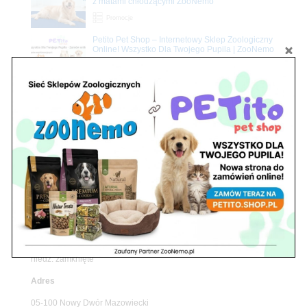
z matami chłodzącymi ZooNemo
Promocje
Petito Pet Shop – Internetowy Sklep Zoologiczny
Online! Wszystko Dla Twojego Pupila | ZooNemo
Z Życia Sklepu
Znajdź nas
Adres
05-120 Legionowo
ul. Piłsudskiego 31,
pawilon 134
tel./fax. 22 784 71 96
Godziny pracy
pon. – piąt. 10.00 – 19.00
sob. 10.00 – 15.00
niedz. zamknięte
Adres
05-100 Nowy Dwór Mazowiecki