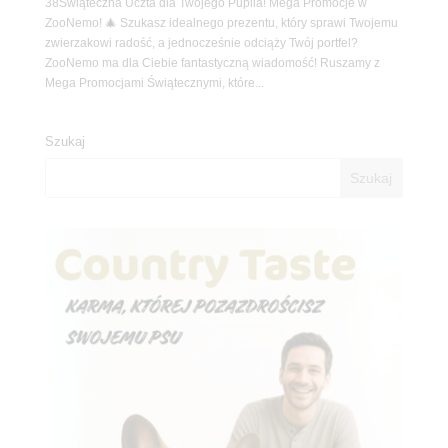
38Świąteczna Uczta dla Twojego Pupila! Mega Promocje w
ZooNemo! 🎄 Szukasz idealnego prezentu, który sprawi Twojemu
zwierzakowi radość, a jednocześnie odciąży Twój portfel?
ZooNemo ma dla Ciebie fantastyczną wiadomość! Ruszamy z
Mega Promocjami Świątecznymi, które...
Szukaj