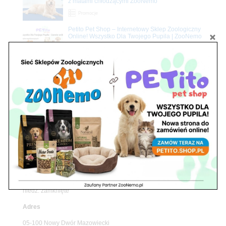
z matami chłodzącymi ZooNemo
Promocje
Petito Pet Shop – Internetowy Sklep Zoologiczny
Online! Wszystko Dla Twojego Pupila | ZooNemo
Z Życia Sklepu
Znajdź nas
Adres
05-120 Legionowo
ul. Piłsudskiego 31,
pawilon 134
tel./fax. 22 784 71 96
Godziny pracy
pon. – piąt. 10.00 – 19.00
sob. 10.00 – 15.00
niedz. zamknięte
Adres
05-100 Nowy Dwór Mazowiecki