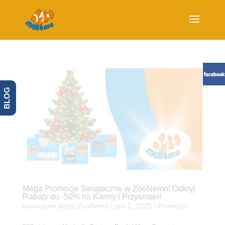
BLOG
Mega Promocje Świąteczne w ZooNemo! Odkryj
Rabaty do -50% na Karmy i Przysmaki!
utworzone przez
ZooNemo
|
gru 2, 2025
|
Promocje