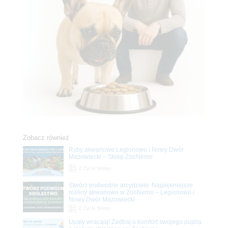
Zobacz również
Ryby akwariowe Legionowo i Nowy Dwór
Mazowiecki – Sklep ZooNemo
Z Życia Sklepu
Stwórz podwodne arcydzieło: Najpiękniejsze
rośliny akwariowe w ZooNemo – Legionowo i
Nowy Dwór Mazowiecki
Z Życia Sklepu
Upały wracają! Zadbaj o komfort swojego pupila