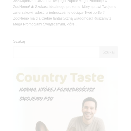
38Świąteczna Uczta dla Twojego Pupila! Mega Promocje w
ZooNemo! 🎄 Szukasz idealnego prezentu, który sprawi Twojemu
zwierzakowi radość, a jednocześnie odciąży Twój portfel?
ZooNemo ma dla Ciebie fantastyczną wiadomość! Ruszamy z
Mega Promocjami Świątecznymi, które...
Szukaj