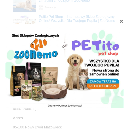
z matami chłodzącymi ZooNemo
Promocje
Petito Pet Shop – Internetowy Sklep Zoologiczny
Online! Wszystko Dla Twojego Pupila | ZooNemo
Z Życia Sklepu
Znajdź nas
Adres
05-120 Legionowo
ul. Piłsudskiego 31,
pawilon 134
tel./fax. 22 784 71 96
Godziny pracy
pon. – piąt. 10.00 – 19.00
sob. 10.00 – 15.00
niedz. zamknięte
Adres
05-100 Nowy Dwór Mazowiecki