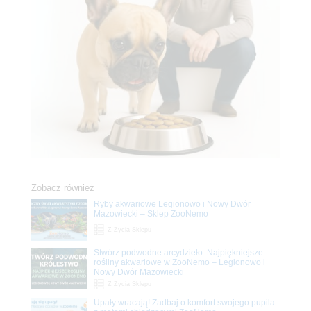
Zobacz również
Ryby akwariowe Legionowo i Nowy Dwór
Mazowiecki – Sklep ZooNemo
Z Życia Sklepu
Stwórz podwodne arcydzieło: Najpiękniejsze
rośliny akwariowe w ZooNemo – Legionowo i
Nowy Dwór Mazowiecki
Z Życia Sklepu
Upały wracają! Zadbaj o komfort swojego pupila