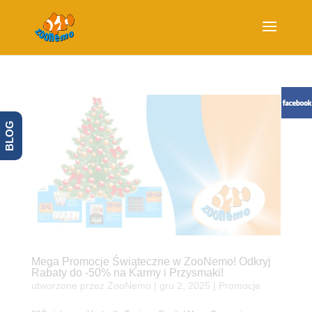
BLOG
Mega Promocje Świąteczne w ZooNemo! Odkryj
Rabaty do -50% na Karmy i Przysmaki!
utworzone przez
ZooNemo
|
gru 2, 2025
|
Promocje