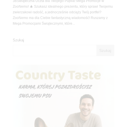
38Świąteczna Uczta dla Twojego Pupila! Mega Promocje w
ZooNemo! 🎄 Szukasz idealnego prezentu, który sprawi Twojemu
zwierzakowi radość, a jednocześnie odciąży Twój portfel?
ZooNemo ma dla Ciebie fantastyczną wiadomość! Ruszamy z
Mega Promocjami Świątecznymi, które...
Szukaj