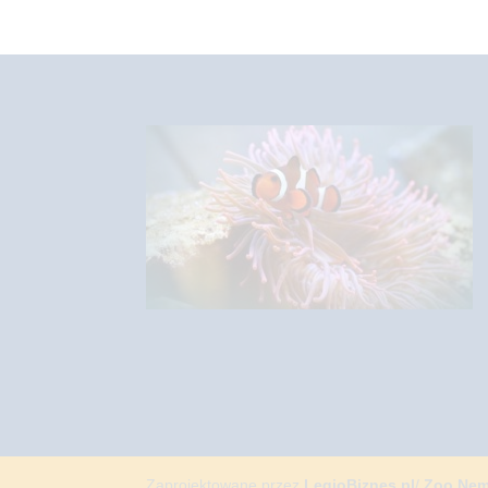
Zaprojektowane przez
LegioBiznes.pl
/
Zoo Ne