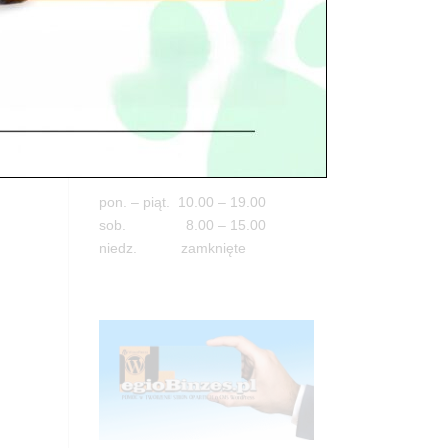
Adres
05-100 Nowy Dwór Mazowiecki
ul. Leśna 2
tel. 503 900 215
Godziny pracy
pon. – piąt. 10.00 – 19.00
sob. 8.00 – 15.00
niedz. zamknięte