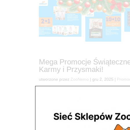
Mega Promocje Świąteczne
Karmy i Przysmaki!
utworzone przez
ZooNemo
|
gru 2, 2025
|
Promo
38Świąteczna Uczta dla Twojego Pupila! Mega P
zwierzakowi radość, a jednocześnie odciąży Tw
Promocjami Świątecznymi, które...