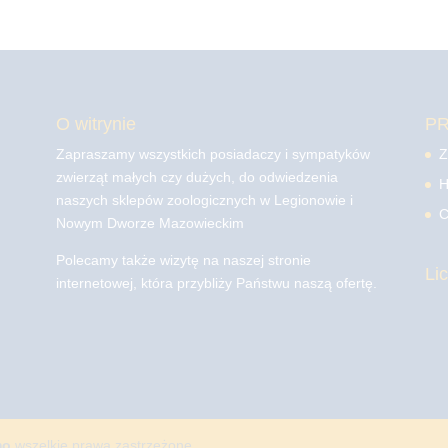
O witrynie
P
Zapraszamy wszystkich posiadaczy i sympatyków
Z
zwierząt małych czy dużych, do odwiedzenia
H
naszych sklepów zoologicznych w Legionowie i
C
Nowym Dworze Mazowieckim
Polecamy także wizytę na naszej stronie
Li
internetowej, która przybliży Państwu naszą ofertę.
mo
wszelkie prawa zastrzeżone