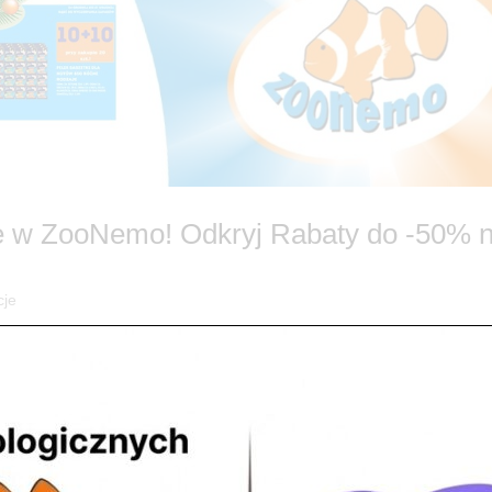
 w ZooNemo! Odkryj Rabaty do -50% 
cje
romocje w ZooNemo! 🎄 Szukasz idealnego prezentu, który sprawi Tw
ój portfel? ZooNemo ma dla Ciebie fantastyczną wiadomość! Ruszamy 