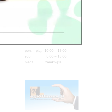
Adres
05-100 Nowy Dwór Mazowiecki
ul. Leśna 2
tel. 503 900 215
Godziny pracy
pon. – piąt. 10.00 – 19.00
sob. 8.00 – 15.00
niedz. zamknięte