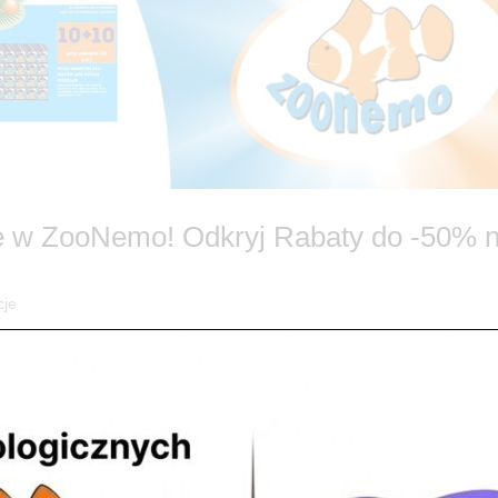
 w ZooNemo! Odkryj Rabaty do -50% 
cje
romocje w ZooNemo! 🎄 Szukasz idealnego prezentu, który sprawi Tw
ój portfel? ZooNemo ma dla Ciebie fantastyczną wiadomość! Ruszamy 