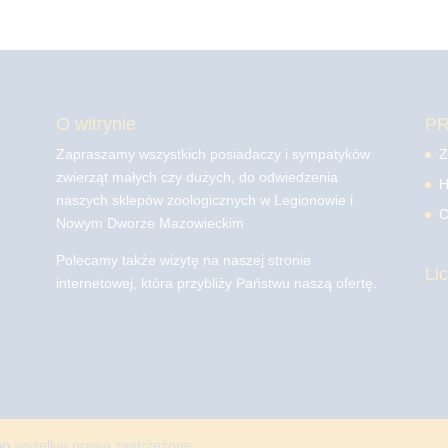
O witrynie
P
Zapraszamy wszystkich posiadaczy i sympatyków
Z
zwierząt małych czy dużych, do odwiedzenia
H
naszych sklepów zoologicznych w Legionowie i
C
Nowym Dworze Mazowieckim
Polecamy także wizytę na naszej stronie
Li
internetowej, która przybliży Państwu naszą ofertę.
mo
wszelkie prawa zastrzeżone