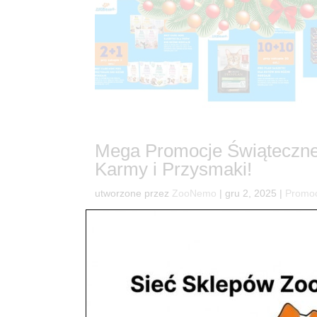
Mega Promocje Świąteczne
Karmy i Przysmaki!
utworzone przez
ZooNemo
|
gru 2, 2025
|
Promo
38Świąteczna Uczta dla Twojego Pupila! Mega P
zwierzakowi radość, a jednocześnie odciąży Tw
Promocjami Świątecznymi, które...