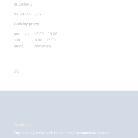
ul. Leśna 2
tel. 503 900 215
Godziny pracy
pon. – piąt. 10.00 – 19.00
sob. 8.00 – 15.00
niedz. zamknięte
O witrynie
Zapraszamy wszystkich posiadaczy i sympatyków zwierząt