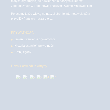
małych czy dużych, do odwiedzenia naszych sklepów
zoologicznych w Legionowie i Nowym Dworze Mazowieckim
Polecamy także wizytę na naszej stronie internetowej, która
przybliży Państwu naszą ofertę.
PRYWATNOŚĆ
Zmień ustawienia prywatności
Historia ustawień prywatności
Cofnij zgody
Licznik odwiedzin witryny