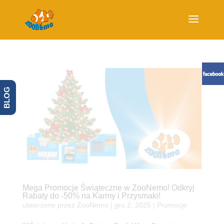
BLOG
Mega Promocje Świąteczne w ZooNemo! Odkryj
Rabaty do -50% na Karmy i Przysmaki!
utworzone przez
ZooNemo
|
gru 2, 2025
|
Promocje