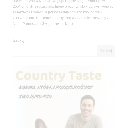
38Świąteczna Uczta dla Twojego Pupila! Mega Promocje w
ZooNemo! 🎄 Szukasz idealnego prezentu, który sprawi Twojemu
zwierzakowi radość, a jednocześnie odciąży Twój portfel?
ZooNemo ma dla Ciebie fantastyczną wiadomość! Ruszamy z
Mega Promocjami Świątecznymi, które...
Szukaj