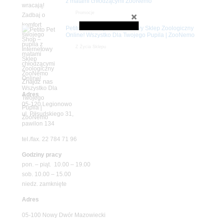
z matami chłodzącymi ZooNemo
Promocje
Petito Pet Shop – Internetowy Sklep Zoologiczny
Online! Wszystko Dla Twojego Pupila | ZooNemo
Z Życia Sklepu
Znajdź nas
Adres
05-120 Legionowo
ul. Piłsudskiego 31,
pawilon 134
tel./fax. 22 784 71 96
Godziny pracy
pon. – piąt. 10.00 – 19.00
sob. 10.00 – 15.00
niedz. zamknięte
Adres
05-100 Nowy Dwór Mazowiecki