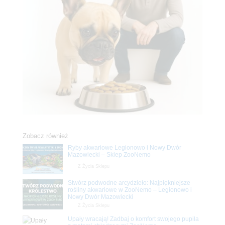
Zobacz również
Ryby akwariowe Legionowo i Nowy Dwór
Mazowiecki – Sklep ZooNemo
Z Życia Sklepu
Stwórz podwodne arcydzieło: Najpiękniejsze
rośliny akwariowe w ZooNemo – Legionowo i
Nowy Dwór Mazowiecki
Z Życia Sklepu
Upały wracają! Zadbaj o komfort swojego pupila