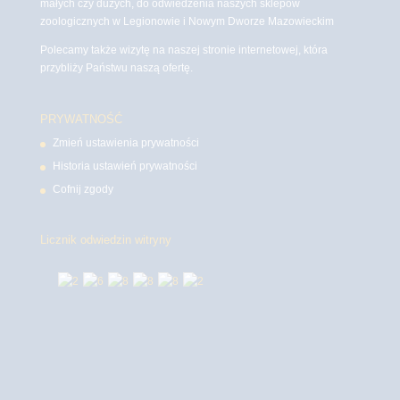
małych czy dużych, do odwiedzenia naszych sklepów
zoologicznych w Legionowie i Nowym Dworze Mazowieckim
Polecamy także wizytę na naszej stronie internetowej, która
przybliży Państwu naszą ofertę.
PRYWATNOŚĆ
Zmień ustawienia prywatności
Historia ustawień prywatności
Cofnij zgody
Licznik odwiedzin witryny