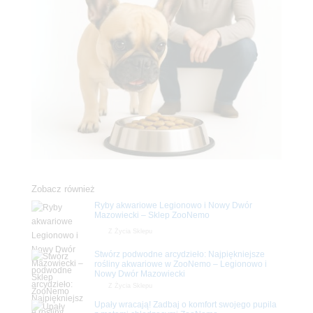
Zobacz również
Ryby akwariowe Legionowo i Nowy Dwór
Mazowiecki – Sklep ZooNemo
Z Życia Sklepu
Stwórz podwodne arcydzieło: Najpiękniejsze
rośliny akwariowe w ZooNemo – Legionowo i
Nowy Dwór Mazowiecki
Z Życia Sklepu
Upały wracają! Zadbaj o komfort swojego pupila