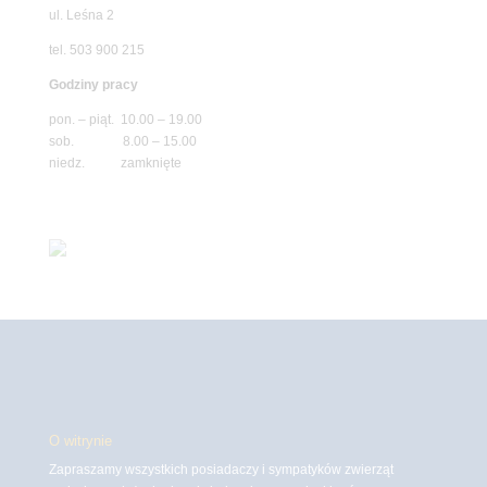
ul. Leśna 2
tel. 503 900 215
Godziny pracy
pon. – piąt. 10.00 – 19.00
sob. 8.00 – 15.00
niedz. zamknięte
O witrynie
Zapraszamy wszystkich posiadaczy i sympatyków zwierząt