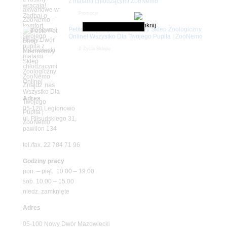
z matami chłodzącymi ZooNemo
Promocje
Petito Pet Shop – Internetowy Sklep Zoologiczny
Online! Wszystko Dla Twojego Pupila | ZooNemo
Z Życia Sklepu
Znajdź nas
Adres
05-120 Legionowo
ul. Piłsudskiego 31,
pawilon 134
tel./fax. 22 784 71 96
Godziny pracy
pon. – piąt. 10.00 – 19.00
sob. 10.00 – 15.00
niedz. zamknięte
Adres
05-100 Nowy Dwór Mazowiecki