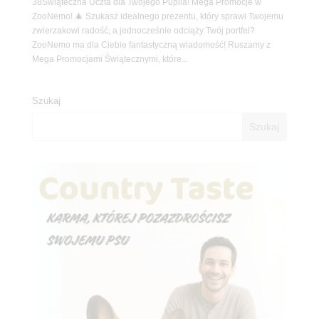
38Świąteczna Uczta dla Twojego Pupila! Mega Promocje w
ZooNemo! 🎄 Szukasz idealnego prezentu, który sprawi Twojemu
zwierzakowi radość, a jednocześnie odciąży Twój portfel?
ZooNemo ma dla Ciebie fantastyczną wiadomość! Ruszamy z
Mega Promocjami Świątecznymi, które...
Szukaj