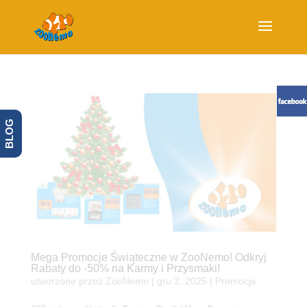
BLOG
Mega Promocje Świąteczne w ZooNemo! Odkryj
Rabaty do -50% na Karmy i Przysmaki!
utworzone przez
ZooNemo
|
gru 2, 2025
|
Promocje