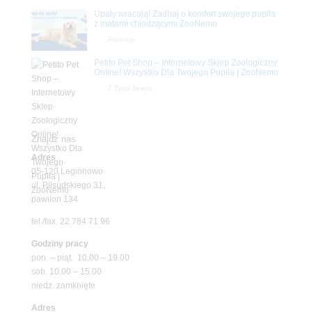
Upały wracają! Zadbaj o komfort swojego pupila
z matami chłodzącymi ZooNemo
Promocje
Petito Pet Shop – Internetowy Sklep Zoologiczny
Online! Wszystko Dla Twojego Pupila | ZooNemo
Z Życia Sklepu
Znajdź nas
Adres
05-120 Legionowo
ul. Piłsudskiego 31,
pawilon 134
tel./fax. 22 784 71 96
Godziny pracy
pon. – piąt. 10.00 – 19.00
sob. 10.00 – 15.00
niedz. zamknięte
Adres