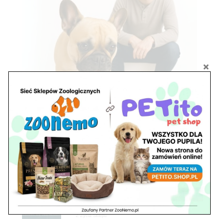
Zobacz również
Ryby akwariowe Legionowo i Nowy Dwór
Mazowiecki – Sklep ZooNemo
Z Życia Sklepu
Stwórz podwodne arcydzieło: Najpiękniejsze
rośliny akwariowe w ZooNemo – Legionowo i
Nowy Dwór Mazowiecki
Z Życia Sklepu