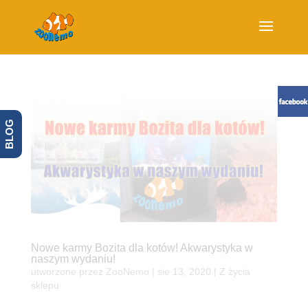
BLOG
Nowe karmy Bozita dla kotów! Akwarystyka w
naszym wydaniu!
utworzone przez
ZooNemo
|
sie 13, 2020
|
Z życia
sklepu