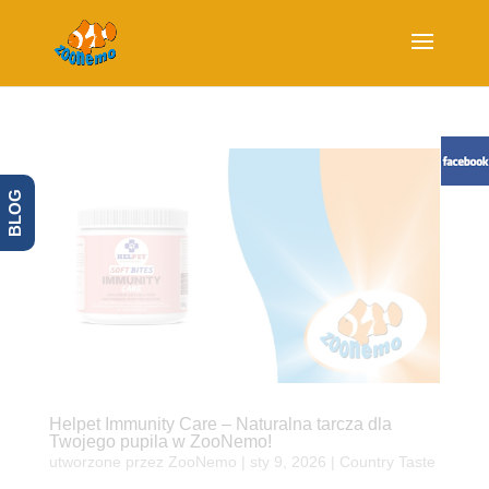
BLOG
Helpet Immunity Care – Naturalna tarcza dla
Twojego pupila w ZooNemo!
utworzone przez
ZooNemo
|
sty 9, 2026
|
Country Taste