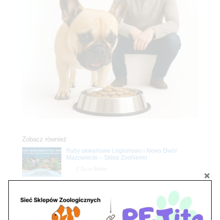
Zobacz również
Ryby akwariowe Legionowo i Nowy Dwór
Mazowiecki – Sklep ZooNemo
Z Życia Sklepu
Stwórz podwodne arcydzieło: Najpiękniejsze
rośliny akwariowe w ZooNemo – Legionowo i
Nowy Dwór Mazowiecki
Z Życia Sklepu