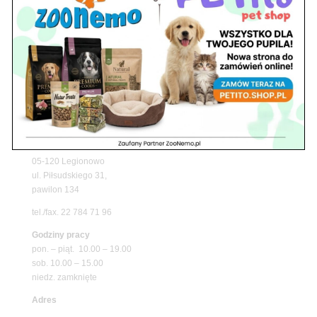
Upały wracają! Zadbaj o komfort swojego pupila
z matami chłodzącymi ZooNemo
Promocje
Petito Pet Shop – Internetowy Sklep Zoologiczny
Online! Wszystko Dla Twojego Pupila | ZooNemo
Z Życia Sklepu
Znajdź nas
Adres
05-120 Legionowo
ul. Piłsudskiego 31,
pawilon 134
tel./fax. 22 784 71 96
Godziny pracy
pon. – piąt. 10.00 – 19.00
sob. 10.00 – 15.00
niedz. zamknięte
Adres