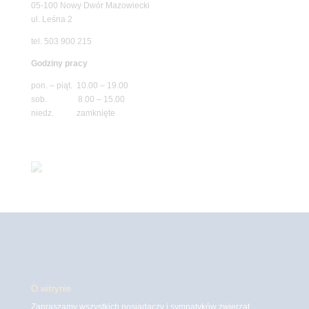
05-100 Nowy Dwór Mazowiecki
ul. Leśna 2
tel. 503 900 215
Godziny pracy
pon. – piąt. 10.00 – 19.00
sob. 8.00 – 15.00
niedz. zamknięte
O witrynie
Zapraszamy wszystkich posiadaczy i sympatyków zwierząt