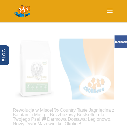
BLOG
Rewolucja w Misce! 🐑 Country Taste Jagnięcina z
Batatami i Miętą – Bezzbożowy Bestseller dla
Twojego Psa! 🚚 Darmowa Dostawa: Legionowo,
Nowy Dwór Mazowiecki i Okolice!