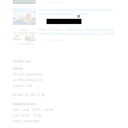
Z Życia Sklepu
Upały wracają! Zadbaj o komfort swojego pupila
z matami chłodzącymi ZooNemo
Promocje
Petito Pet Shop – Internetowy Sklep Zoologiczny
Online! Wszystko Dla Twojego Pupila | ZooNemo
Z Życia Sklepu
Znajdź nas
Adres
05-120 Legionowo
ul. Piłsudskiego 31,
pawilon 134
tel./fax. 22 784 71 96
Godziny pracy
pon. – piąt. 10.00 – 19.00
sob. 10.00 – 15.00
niedz. zamknięte