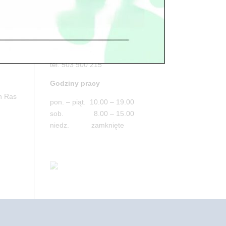
Adres
05-100 Nowy Dwór Mazowiecki
ul. Leśna 2
im
tel. 503 900 215
Godziny pracy
h Ras
pon. – piąt. 10.00 – 19.00
sob. 8.00 – 15.00
niedz. zamknięte