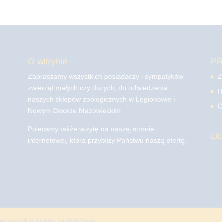
O witrynie
P
Zapraszamy wszystkich posiadaczy i sympatyków
Z
zwierząt małych czy dużych, do odwiedzenia
H
naszych sklepów zoologicznych w Legionowie i
C
Nowym Dworze Mazowieckim
Polecamy także wizytę na naszej stronie
Li
internetowej, która przybliży Państwu naszą ofertę.
mo
wszelkie prawa zastrzeżone