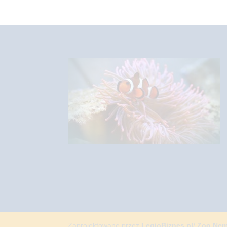
Zaprojektowane przez
LegioBiznes.pl
/
Zoo Ne