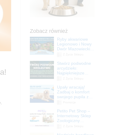
Zobacz również
Ryby akwariowe
Legionowo i Nowy
Dwór Mazowiecki –
Sklep ZooNemo
Z Życia Sklepu
Stwórz podwodne
arcydzieło:
a!
Najpiękniejsze
rośliny akwariowe
Z Życia Sklepu
w ZooNemo –
Upały wracają!
Legionowo i Nowy
Zadbaj o komfort
Dwór Mazowiecki
swojego pupila z
matami
ę,
Promocje
chłodzącymi
Petito Pet Shop –
ZooNemo
Internetowy Sklep
Zoologiczny
Online! Wszystko
Z Życia Sklepu
Dla Twojego Pupila
Niedziela handlowa