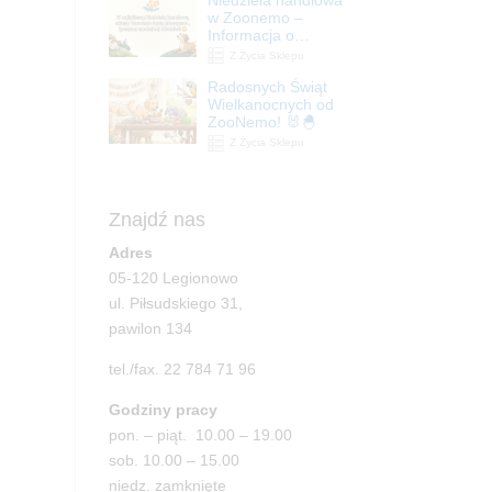
| ZooNemo
w Zoonemo –
Informacja o
godzinach otwarcia
Z Życia Sklepu
Radosnych Świąt
Wielkanocnych od
ZooNemo! 🐰🐣
Z Życia Sklepu
Znajdź nas
Adres
05-120 Legionowo
ul. Piłsudskiego 31,
pawilon 134
tel./fax. 22 784 71 96
Godziny pracy
pon. – piąt. 10.00 – 19.00
sob. 10.00 – 15.00
niedz. zamknięte