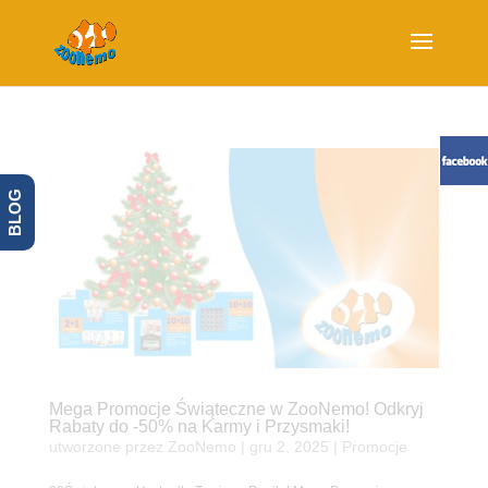
BLOG
Mega Promocje Świąteczne w ZooNemo! Odkryj
Rabaty do -50% na Karmy i Przysmaki!
utworzone przez
ZooNemo
|
gru 2, 2025
|
Promocje