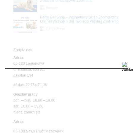
z matami chłodzącymi ZooNemo
Promocje
Petito Pet Shop – Internetowy Sklep Zoologiczny
Online! Wszystko Dla Twojego Pupila | ZooNemo
Z Życia Sklepu
Znajdź nas
Adres
05-120 Legionowo
ul. Piłsudskiego 31,
pawilon 134
tel./fax. 22 784 71 96
Godziny pracy
pon. – piąt. 10.00 – 19.00
sob. 10.00 – 15.00
niedz. zamknięte
Adres
05-100 Nowy Dwór Mazowiecki