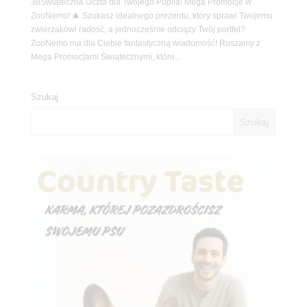
38Świąteczna Uczta dla Twojego Pupila! Mega Promocje w
ZooNemo! 🎄 Szukasz idealnego prezentu, który sprawi Twojemu
zwierzakowi radość, a jednocześnie odciąży Twój portfel?
ZooNemo ma dla Ciebie fantastyczną wiadomość! Ruszamy z
Mega Promocjami Świątecznymi, które...
Szukaj