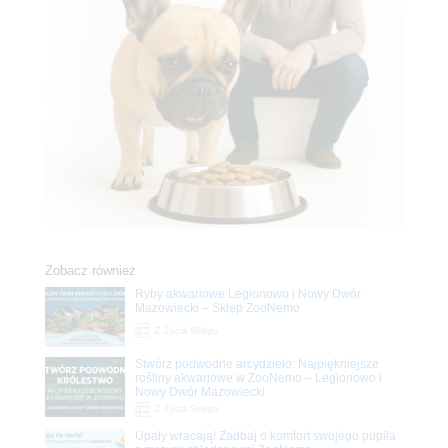
Zobacz również
Ryby akwariowe Legionowo i Nowy Dwór
Mazowiecki – Sklep ZooNemo
Z Życia Sklepu
Stwórz podwodne arcydzieło: Najpiękniejsze
rośliny akwariowe w ZooNemo – Legionowo i
Nowy Dwór Mazowiecki
Z Życia Sklepu
Upały wracają! Zadbaj o komfort swojego pupila