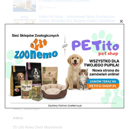
z matami chłodzącymi ZooNemo
Promocje
Petito Pet Shop – Internetowy Sklep Zoologiczny
Online! Wszystko Dla Twojego Pupila | ZooNemo
Z Życia Sklepu
Znajdź nas
Adres
05-120 Legionowo
ul. Piłsudskiego 31,
pawilon 134
tel./fax. 22 784 71 96
Godziny pracy
pon. – piąt. 10.00 – 19.00
sob. 10.00 – 15.00
niedz. zamknięte
Adres
05-100 Nowy Dwór Mazowiecki