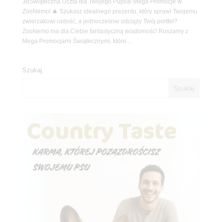
38Świąteczna Uczta dla Twojego Pupila! Mega Promocje w
ZooNemo! 🎄 Szukasz idealnego prezentu, który sprawi Twojemu
zwierzakowi radość, a jednocześnie odciąży Twój portfel?
ZooNemo ma dla Ciebie fantastyczną wiadomość! Ruszamy z
Mega Promocjami Świątecznymi, które...
Szukaj