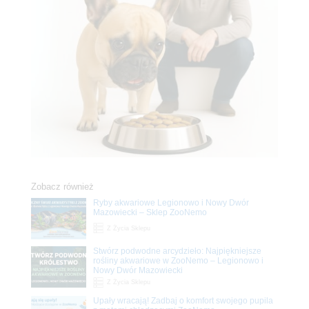
Zobacz również
Ryby akwariowe Legionowo i Nowy Dwór
Mazowiecki – Sklep ZooNemo
Z Życia Sklepu
Stwórz podwodne arcydzieło: Najpiękniejsze
rośliny akwariowe w ZooNemo – Legionowo i
Nowy Dwór Mazowiecki
Z Życia Sklepu
Upały wracają! Zadbaj o komfort swojego pupila