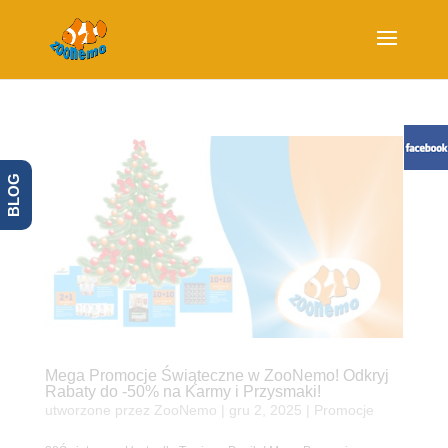
BLOG
Mega Promocje Świąteczne w ZooNemo! Odkryj
Rabaty do -50% na Karmy i Przysmaki!
utworzone przez
ZooNemo
|
gru 2, 2025
|
Promocje