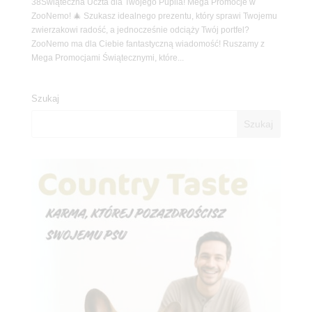
38Świąteczna Uczta dla Twojego Pupila! Mega Promocje w
ZooNemo! 🎄 Szukasz idealnego prezentu, który sprawi Twojemu
zwierzakowi radość, a jednocześnie odciąży Twój portfel?
ZooNemo ma dla Ciebie fantastyczną wiadomość! Ruszamy z
Mega Promocjami Świątecznymi, które...
Szukaj