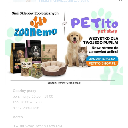
z matami chłodzącymi ZooNemo
Promocje
Petito Pet Shop – Internetowy Sklep Zoologiczny
Online! Wszystko Dla Twojego Pupila | ZooNemo
Z Życia Sklepu
Znajdź nas
Adres
05-120 Legionowo
ul. Piłsudskiego 31,
pawilon 134
tel./fax. 22 784 71 96
Godziny pracy
pon. – piąt. 10.00 – 19.00
sob. 10.00 – 15.00
niedz. zamknięte
Adres
05-100 Nowy Dwór Mazowiecki