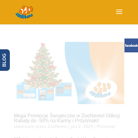
BLOG
Mega Promocje Świąteczne w ZooNemo! Odkryj
Rabaty do -50% na Karmy i Przysmaki!
utworzone przez
ZooNemo
|
gru 2, 2025
|
Promocje