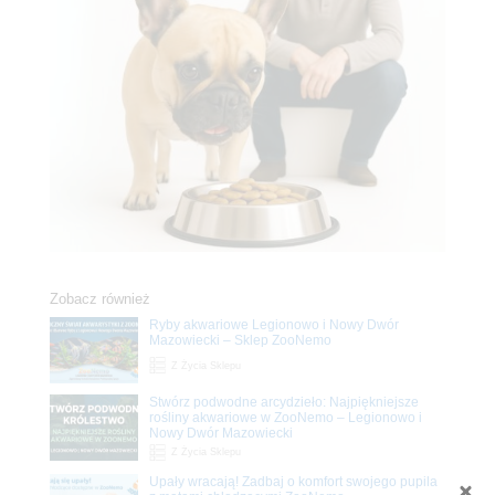
Zobacz również
Ryby akwariowe Legionowo i Nowy Dwór
Mazowiecki – Sklep ZooNemo
Z Życia Sklepu
Stwórz podwodne arcydzieło: Najpiękniejsze
rośliny akwariowe w ZooNemo – Legionowo i
Nowy Dwór Mazowiecki
Z Życia Sklepu
Upały wracają! Zadbaj o komfort swojego pupila