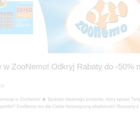
 w ZooNemo! Odkryj Rabaty do -50% 
cje
romocje w ZooNemo! 🎄 Szukasz idealnego prezentu, który sprawi Tw
ój portfel? ZooNemo ma dla Ciebie fantastyczną wiadomość! Ruszamy 