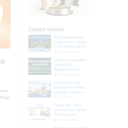
Zobacz również
Ryby akwariowe
Legionowo i Nowy
Dwór Mazowiecki –
Sklep ZooNemo
Z Życia Sklepu
na
Stwórz podwodne
arcydzieło:
Najpiękniejsze
rośliny akwariowe
Z Życia Sklepu
w ZooNemo –
Upały wracają!
Legionowo i Nowy
Zadbaj o komfort
Dwór Mazowiecki
ojemu
swojego pupila z
matami
z Mega
Promocje
chłodzącymi
Petito Pet Shop –
ZooNemo
Internetowy Sklep
Zoologiczny
Online! Wszystko
Z Życia Sklepu
Dla Twojego Pupila
Niedziela handlowa