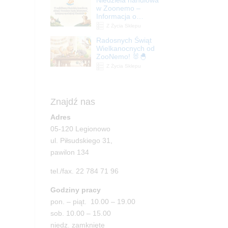
| ZooNemo
w Zoonemo –
Informacja o
godzinach otwarcia
Z Życia Sklepu
Radosnych Świąt
Wielkanocnych od
ZooNemo! 🐰🐣
Z Życia Sklepu
Znajdź nas
Adres
05-120 Legionowo
ul. Piłsudskiego 31,
pawilon 134
tel./fax. 22 784 71 96
Godziny pracy
pon. – piąt. 10.00 – 19.00
sob. 10.00 – 15.00
niedz. zamknięte