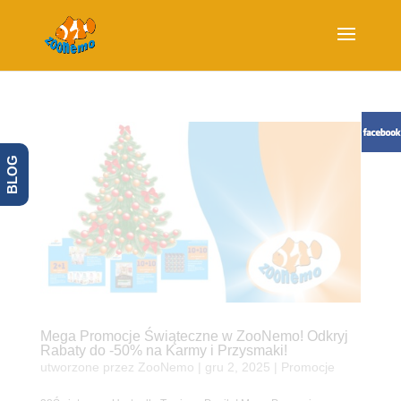
BLOG
Mega Promocje Świąteczne w ZooNemo! Odkryj
Rabaty do -50% na Karmy i Przysmaki!
utworzone przez
ZooNemo
|
gru 2, 2025
|
Promocje