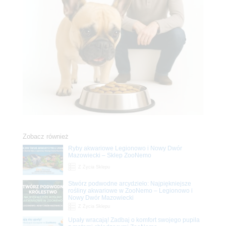
Zobacz również
Ryby akwariowe Legionowo i Nowy Dwór
Mazowiecki – Sklep ZooNemo
Z Życia Sklepu
Stwórz podwodne arcydzieło: Najpiękniejsze
rośliny akwariowe w ZooNemo – Legionowo i
Nowy Dwór Mazowiecki
Z Życia Sklepu
Upały wracają! Zadbaj o komfort swojego pupila