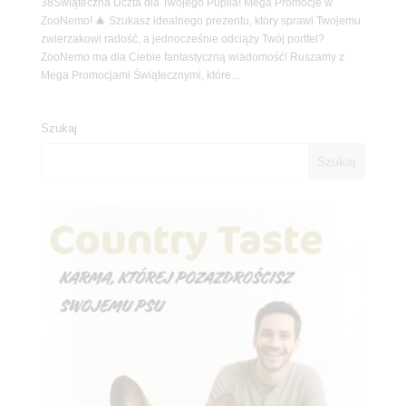
38Świąteczna Uczta dla Twojego Pupila! Mega Promocje w
ZooNemo! 🎄 Szukasz idealnego prezentu, który sprawi Twojemu
zwierzakowi radość, a jednocześnie odciąży Twój portfel?
ZooNemo ma dla Ciebie fantastyczną wiadomość! Ruszamy z
Mega Promocjami Świątecznymi, które...
Szukaj