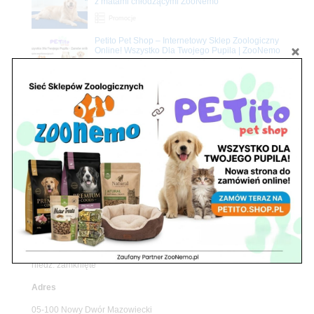
z matami chłodzącymi ZooNemo
Promocje
Petito Pet Shop – Internetowy Sklep Zoologiczny
Online! Wszystko Dla Twojego Pupila | ZooNemo
Z Życia Sklepu
Znajdź nas
Adres
05-120 Legionowo
ul. Piłsudskiego 31,
pawilon 134
tel./fax. 22 784 71 96
Godziny pracy
pon. – piąt. 10.00 – 19.00
sob. 10.00 – 15.00
niedz. zamknięte
Adres
05-100 Nowy Dwór Mazowiecki