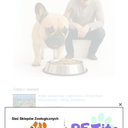
Zobacz również
Ryby akwariowe Legionowo i Nowy Dwór
Mazowiecki – Sklep ZooNemo
Z Życia Sklepu
Stwórz podwodne arcydzieło: Najpiękniejsze
rośliny akwariowe w ZooNemo – Legionowo i
Nowy Dwór Mazowiecki