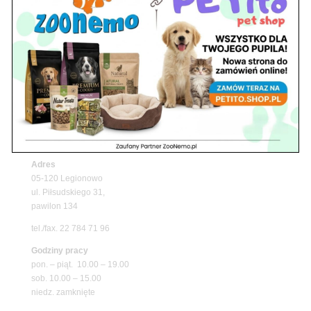
Z Życia Sklepu
Upały wracają! Zadbaj o komfort swojego pupila
z matami chłodzącymi ZooNemo
Promocje
Niedziela handlowa w Zoonemo – Informacja o
godzinach otwarcia
Z Życia Sklepu
Znajdź nas
Adres
05-120 Legionowo
ul. Piłsudskiego 31,
pawilon 134
tel./fax. 22 784 71 96
Godziny pracy
pon. – piąt. 10.00 – 19.00
sob. 10.00 – 15.00
niedz. zamknięte