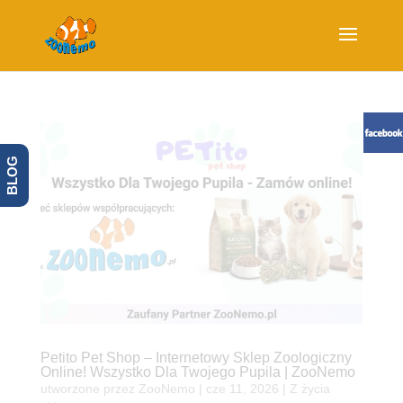
BLOG
Petito Pet Shop – Internetowy Sklep Zoologiczny
Online! Wszystko Dla Twojego Pupila | ZooNemo
utworzone przez
ZooNemo
|
cze 11, 2026
|
Z życia