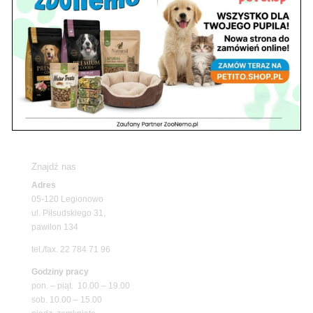
rośliny akwariowe w ZooNemo – Legionowo i
Nowy Dwór Mazowiecki
Z Życia Sklepu
Upały wracają! Zadbaj o komfort swojego pupila
z matami chłodzącymi ZooNemo
Promocje
Petito Pet Shop – Internetowy Sklep Zoologiczny
Online! Wszystko Dla Twojego Pupila | ZooNemo
Z Życia Sklepu
Znajdź nas
Adres
05-120 Legionowo
ul. Piłsudskiego 31,
pawilon 134
tel./fax. 22 784 71 96
Godziny pracy
pon. – piąt. 10.00 – 19.00
sob. 10.00 – 15.00