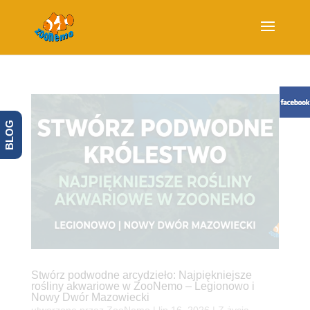
BLOG
Stwórz podwodne arcydzieło: Najpiękniejsze
rośliny akwariowe w ZooNemo – Legionowo i
Nowy Dwór Mazowiecki
utworzone przez
ZooNemo
|
lip 16, 2026
|
Z życia