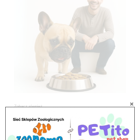
Zobacz również
Ryby akwariowe Legionowo i Nowy Dwór
Mazowiecki – Sklep ZooNemo
Z Życia Sklepu
Stwórz podwodne arcydzieło: Najpiękniejsze