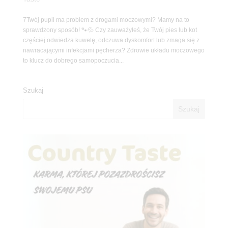
7Twój pupil ma problem z drogami moczowymi? Mamy na to
sprawdzony sposób! 🐾💦 Czy zauważyłeś, że Twój pies lub kot
częściej odwiedza kuwetę, odczuwa dyskomfort lub zmaga się z
nawracającymi infekcjami pęcherza? Zdrowie układu moczowego
to klucz do dobrego samopoczucia...
Szukaj