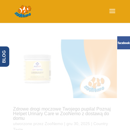
BLOG
Zdrowe drogi moczowe Twojego pupila! Poznaj
Helpet Urinary Care w ZooNemo z dostawą do
domu
utworzone przez
ZooNemo
|
gru 30, 2025
|
Country
Taste