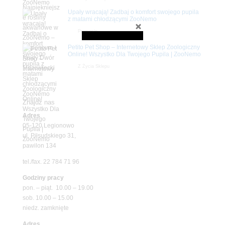
Upały wracają! Zadbaj o komfort swojego pupila
z matami chłodzącymi ZooNemo
Promocje
Petito Pet Shop – Internetowy Sklep Zoologiczny
Online! Wszystko Dla Twojego Pupila | ZooNemo
Z Życia Sklepu
Znajdź nas
Adres
05-120 Legionowo
ul. Piłsudskiego 31,
pawilon 134
tel./fax. 22 784 71 96
Godziny pracy
pon. – piąt. 10.00 – 19.00
sob. 10.00 – 15.00
niedz. zamknięte
Adres