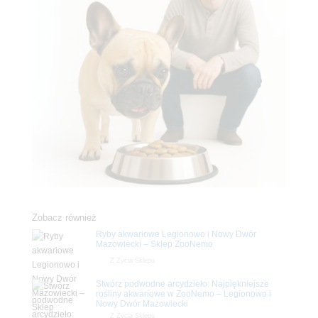
Zobacz również
Ryby akwariowe Legionowo i Nowy Dwór
Mazowiecki – Sklep ZooNemo
Z Życia Sklepu
Stwórz podwodne arcydzieło: Najpiękniejsze
rośliny akwariowe w ZooNemo – Legionowo i
Nowy Dwór Mazowiecki
Z Życia Sklepu