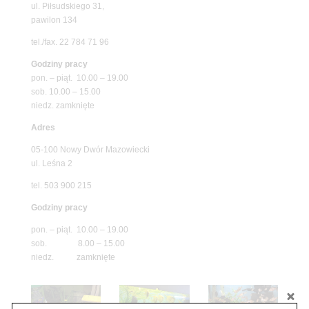
ul. Piłsudskiego 31,
pawilon 134
tel./fax. 22 784 71 96
Godziny pracy
pon. – piąt. 10.00 – 19.00
sob. 10.00 – 15.00
niedz. zamknięte
Adres
05-100 Nowy Dwór Mazowiecki
ul. Leśna 2
tel. 503 900 215
Godziny pracy
pon. – piąt. 10.00 – 19.00
sob. 8.00 – 15.00
niedz. zamknięte