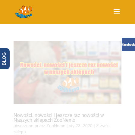
BLOG
Nowości, nowości i jeszcze raz nowości w
Naszych sklepach ZooNemo
utworzone przez
ZooNemo
|
sty 23, 2020
|
Z życia
sklepu