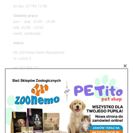
tel./fax. 22 784 71 96
Godziny pracy
pon. – piąt. 10.00 – 19.00
sob. 10.00 – 15.00
niedz. zamknięte
Adres
05-100 Nowy Dwór Mazowiecki
ul. Leśna 2
tel. 503 900 215
Godziny pracy
pon. – piąt. 10.00 – 19.00
sob. 8.00 – 15.00
niedz. zamknięte