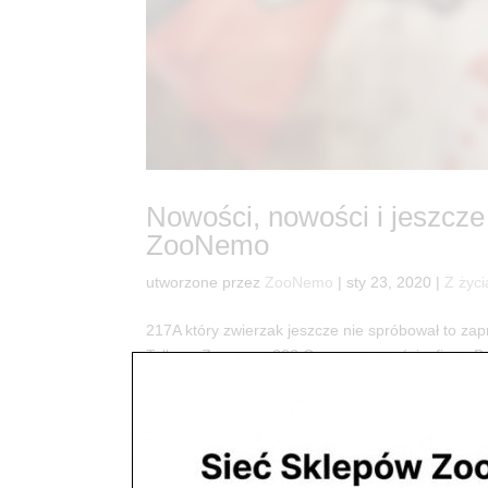
Nowości, nowości i jeszcz
ZooNemo
utworzone przez
ZooNemo
|
sty 23, 2020
|
Z życi
217A który zwierzak jeszcze nie spróbował to z
Tylko w Zoonemo ??? Czas na nowości z firmy Boz
dziczyzny dla Twojego mruczka!...