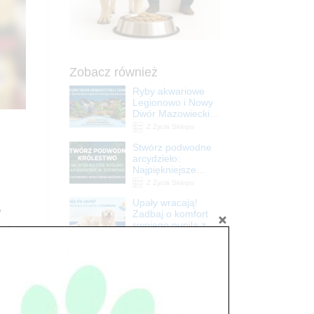
Zobacz również
Ryby akwariowe
Legionowo i Nowy
Dwór Mazowiecki –
Sklep ZooNemo
Z Życia Sklepu
Stwórz podwodne
arcydzieło:
Najpiękniejsze
rośliny akwariowe
Z Życia Sklepu
w ZooNemo –
Upały wracają!
Legionowo i Nowy
?
Zadbaj o komfort
Dwór Mazowiecki
swojego pupila z
czta z
matami
Promocje
chłodzącymi
Petito Pet Shop –
ZooNemo
Internetowy Sklep
Zoologiczny
Online! Wszystko
Z Życia Sklepu
Dla Twojego Pupila
Niedziela handlowa