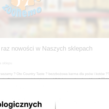
e raz nowości w Naszych sklepach
a sklepu
apraszamy ? Oto Country Taste ? bezzbożowa karma dla psów i kotów ?
ita Czekamy na opinie i działamy! ? Kolejny zadowolony klient ? 🐱 U