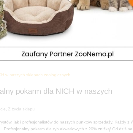
ci. Zmiana aranżacji zbiornika morski
Legionowo
a sklepu
zrealizować każde zamówienie na zbiorniki wodne (akwaria) oraz szaf
pasującym do wszystkich wnętrz… Oto nasze ostatnie zlecenia na szafk
nalny pokarm dla NICH w naszych
cje
,
Z życia sklepu
stów, jak i profesjonalistów do naszych punktów sprzedaży. Każdy z 
… Profesjonalny pokarm dla ryb akwariowych z 20% zniżką! Od dziś na