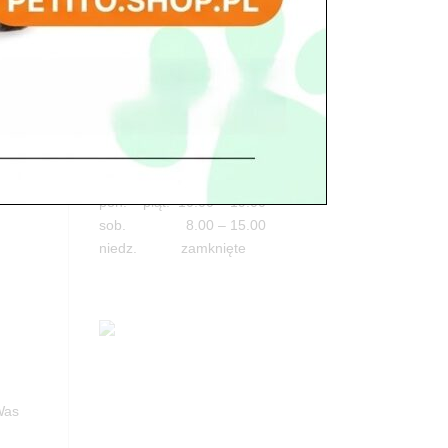
ego
Adres
05-100 Nowy Dwór Mazowiecki
ul. Leśna 2
ki
tel. 503 900 215
i pod
Godziny pracy
pon. – piąt. 10.00 – 19.00
sob. 8.00 – 15.00
niedz. zamknięte
Was