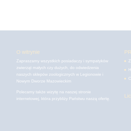
O witrynie
P
Zapraszamy wszystkich posiadaczy i sympatyków
Z
zwierząt małych czy dużych, do odwiedzenia
H
naszych sklepów zoologicznych w Legionowie i
C
Nowym Dworze Mazowieckim
Polecamy także wizytę na naszej stronie
Li
internetowej, która przybliży Państwu naszą ofertę.