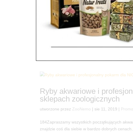
Ciekawostki, Gekon Lampar
ZooNemo ul. Sobieskiego 
utworzone przez
ZooNemo
|
sty 19, 2020
|
Z życi
152Przypominamy Państwu, że jesteśmy w stanie 
pod nie, z odpowiednią kolorystyką i wyglądem 
akwaria ?...
Ryby akwariowe i profesjo
sklepach zoologicznych
utworzone przez
ZooNemo
|
sie 11, 2019
|
Promo
184Zapraszamy wszystkich początkujących akwary
znajdzie coś dla siebie w bardzo dobrych cenach