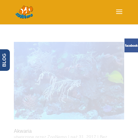
BLOG
Akwaria
utworzone przez
ZooNemo
|
paź 31, 2017
| Bez