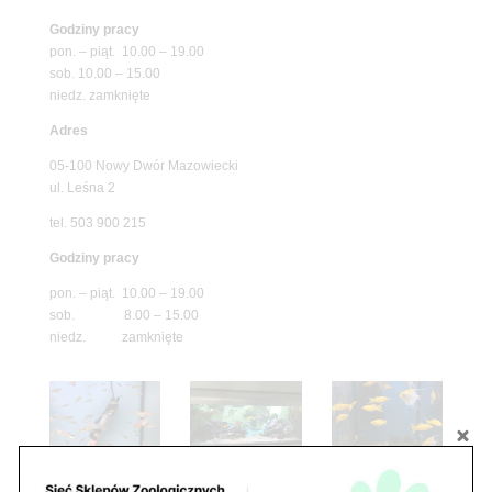
Godziny pracy
pon. – piąt. 10.00 – 19.00
sob. 10.00 – 15.00
niedz. zamknięte
Adres
05-100 Nowy Dwór Mazowiecki
ul. Leśna 2
tel. 503 900 215
Godziny pracy
pon. – piąt. 10.00 – 19.00
sob. 8.00 – 15.00
niedz. zamknięte