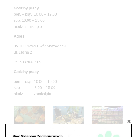
Godziny pracy
pon. – piąt. 10.00 – 19.00
sob. 10.00 – 15.00
niedz. zamknięte
Adres
05-100 Nowy Dwór Mazowiecki
ul. Leśna 2
tel. 503 900 215
Godziny pracy
pon. – piąt. 10.00 – 19.00
sob. 8.00 – 15.00
niedz. zamknięte