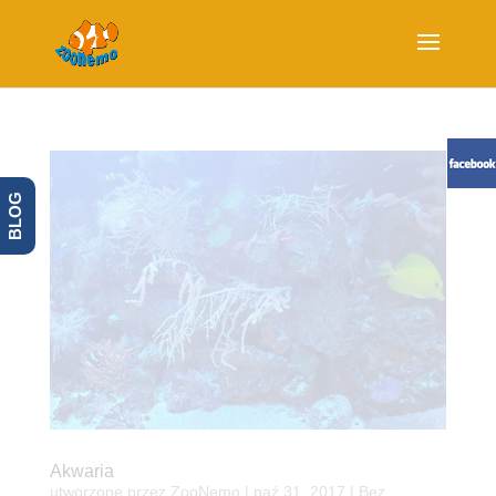
BLOG
Akwaria
utworzone przez
ZooNemo
|
paź 31, 2017
| Bez