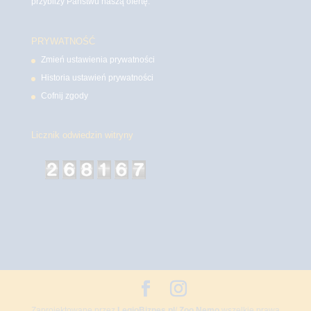
przybliży Państwu naszą ofertę.
PRYWATNOŚĆ
Zmień ustawienia prywatności
Historia ustawień prywatności
Cofnij zgody
Licznik odwiedzin witryny
Zaprojektowane przez
LegioBiznes.pl
/
Zoo Nemo
wszelkie prawa