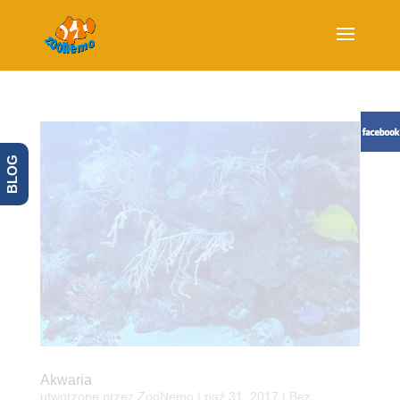
BLOG
Akwaria
utworzone przez
ZooNemo
|
paź 31, 2017
| Bez