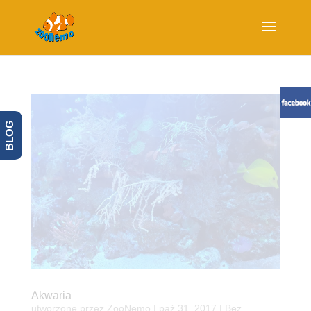
BLOG
Akwaria
utworzone przez
ZooNemo
|
paź 31, 2017
| Bez