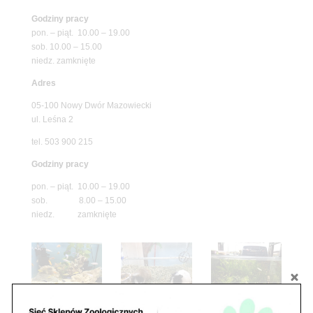
Godziny pracy
pon. – piąt. 10.00 – 19.00
sob. 10.00 – 15.00
niedz. zamknięte
Adres
05-100 Nowy Dwór Mazowiecki
ul. Leśna 2
tel. 503 900 215
Godziny pracy
pon. – piąt. 10.00 – 19.00
sob. 8.00 – 15.00
niedz. zamknięte