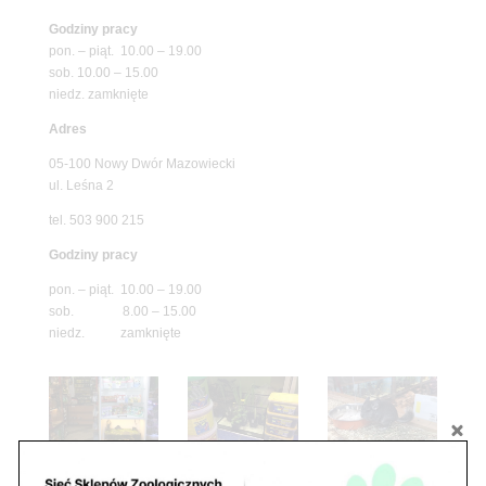
Godziny pracy
pon. – piąt. 10.00 – 19.00
sob. 10.00 – 15.00
niedz. zamknięte
Adres
05-100 Nowy Dwór Mazowiecki
ul. Leśna 2
tel. 503 900 215
Godziny pracy
pon. – piąt. 10.00 – 19.00
sob. 8.00 – 15.00
niedz. zamknięte