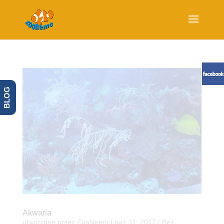
BLOG
Akwaria
utworzone przez
ZooNemo
|
paź 31, 2017
| Bez