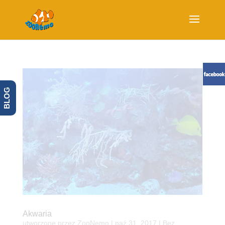
BLOG
Akwaria
utworzone przez
ZooNemo
|
paź 31, 2017
| Bez