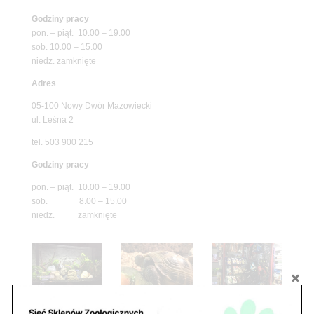
Godziny pracy
pon. – piąt. 10.00 – 19.00
sob. 10.00 – 15.00
niedz. zamknięte
Adres
05-100 Nowy Dwór Mazowiecki
ul. Leśna 2
tel. 503 900 215
Godziny pracy
pon. – piąt. 10.00 – 19.00
sob. 8.00 – 15.00
niedz. zamknięte