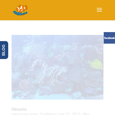
BLOG
Akwaria
utworzone przez
ZooNemo
|
paź 31, 2017
| Bez