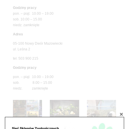
Godziny pracy
pon. – piąt. 10.00 – 19.00
sob. 10.00 – 15.00
niedz. zamknięte
Adres
05-100 Nowy Dwór Mazowiecki
ul. Leśna 2
tel. 503 900 215
Godziny pracy
pon. – piąt. 10.00 – 19.00
sob. 8.00 – 15.00
niedz. zamknięte