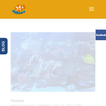
BLOG
Akwaria
utworzone przez
ZooNemo
|
paź 31, 2017
| Bez