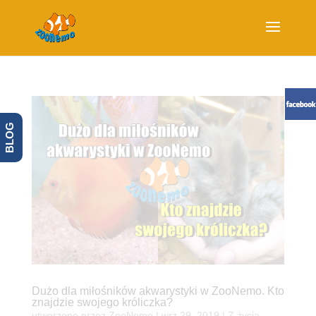
BLOG
Dużo dla miłośników akwarystyki w ZooNemo. Kto
znajdzie swojego króliczka?
utworzone przez
ZooNemo
|
wrz 29, 2019
|
Z życia