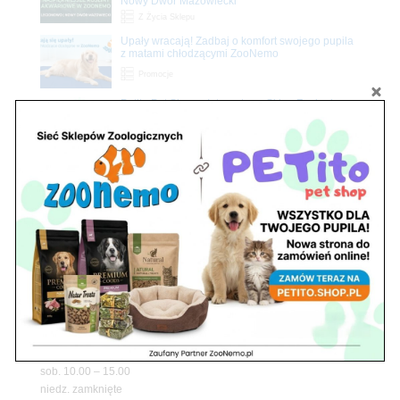
Nowy Dwór Mazowiecki
Z Życia Sklepu
Upały wracają! Zadbaj o komfort swojego pupila
z matami chłodzącymi ZooNemo
Promocje
Petito Pet Shop – Internetowy Sklep Zoologiczny
Online! Wszystko Dla Twojego Pupila | ZooNemo
Z Życia Sklepu
Znajdź nas
Adres
05-120 Legionowo
ul. Piłsudskiego 31,
pawilon 134
tel./fax. 22 784 71 96
Godziny pracy
pon. – piąt. 10.00 – 19.00
sob. 10.00 – 15.00
niedz. zamknięte