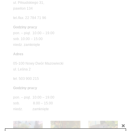
ul. Piłsudskiego 31,
pawilon 134
tel./fax. 22 784 71 96
Godziny pracy
pon. – piąt. 10.00 – 19.00
sob. 10.00 – 15.00
niedz. zamknięte
Adres
05-100 Nowy Dwór Mazowiecki
ul. Leśna 2
tel. 503 900 215
Godziny pracy
pon. – piąt. 10.00 – 19.00
sob. 8.00 – 15.00
niedz. zamknięte