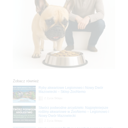
Zobacz również
Ryby akwariowe Legionowo i Nowy Dwór
Mazowiecki – Sklep ZooNemo
Z Życia Sklepu
Stwórz podwodne arcydzieło: Najpiękniejsze
rośliny akwariowe w ZooNemo – Legionowo i
Nowy Dwór Mazowiecki
Z Życia Sklepu