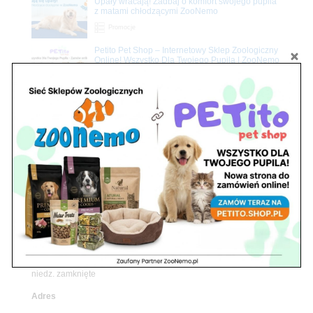
Upały wracają! Zadbaj o komfort swojego pupila
z matami chłodzącymi ZooNemo
Promocje
Petito Pet Shop – Internetowy Sklep Zoologiczny
Online! Wszystko Dla Twojego Pupila | ZooNemo
Z Życia Sklepu
Znajdź nas
Adres
05-120 Legionowo
ul. Piłsudskiego 31,
pawilon 134
tel./fax. 22 784 71 96
Godziny pracy
pon. – piąt. 10.00 – 19.00
sob. 10.00 – 15.00
niedz. zamknięte
Adres