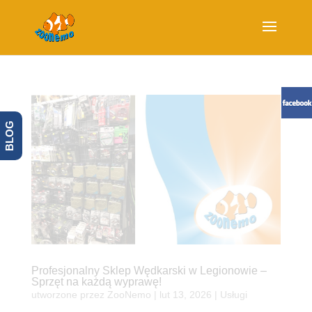
BLOG
Profesjonalny Sklep Wędkarski w Legionowie –
Sprzęt na każdą wyprawę!
utworzone przez
ZooNemo
|
lut 13, 2026
|
Usługi