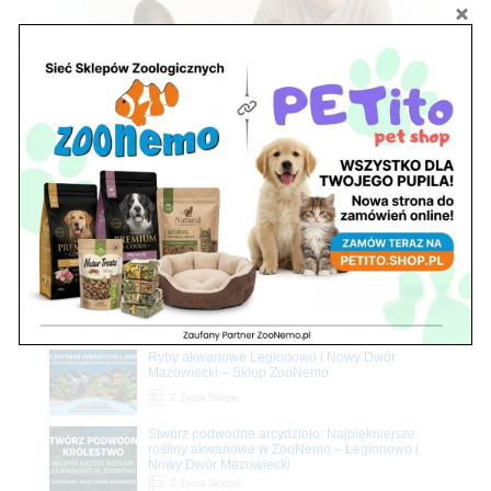
Zobacz również
Ryby akwariowe Legionowo i Nowy Dwór
Mazowiecki – Sklep ZooNemo
Z Życia Sklepu
Stwórz podwodne arcydzieło: Najpiękniejsze
rośliny akwariowe w ZooNemo – Legionowo i
Nowy Dwór Mazowiecki
Z Życia Sklepu