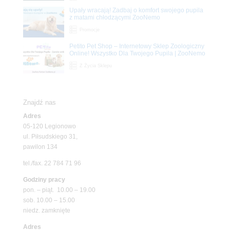
Upały wracają! Zadbaj o komfort swojego pupila
z matami chłodzącymi ZooNemo
Promocje
Petito Pet Shop – Internetowy Sklep Zoologiczny
Online! Wszystko Dla Twojego Pupila | ZooNemo
Z Życia Sklepu
Znajdź nas
Adres
05-120 Legionowo
ul. Piłsudskiego 31,
pawilon 134
tel./fax. 22 784 71 96
Godziny pracy
pon. – piąt. 10.00 – 19.00
sob. 10.00 – 15.00
niedz. zamknięte
Adres