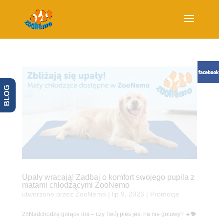
BLOG
Upały wracają! Zadbaj o komfort swojego pupila z
matami chłodzącymi ZooNemo
utworzone przez
ZooNemo
|
lip 9, 2026
|
Promocje
28Nadchodzą gorące dni – czy Twój pies jest na nie gotowy? ☀️🐕