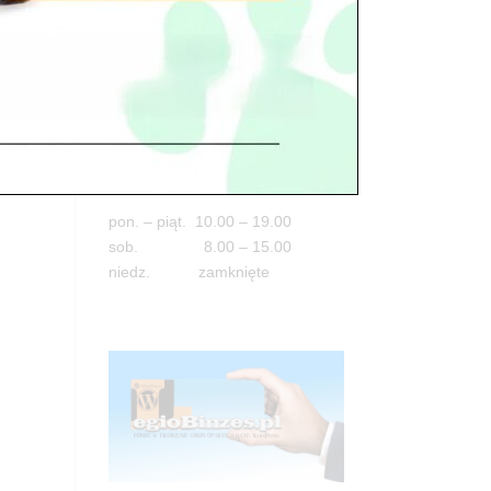
Adres
05-100 Nowy Dwór Mazowiecki
ul. Leśna 2
tel. 503 900 215
Godziny pracy
pon. – piąt. 10.00 – 19.00
sob. 8.00 – 15.00
niedz. zamknięte