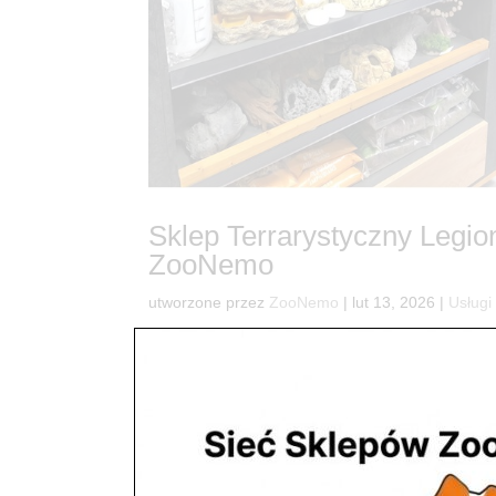
Sklep Terrarystyczny Legio
ZooNemo
utworzone przez
ZooNemo
|
lut 13, 2026
|
Usługi
52🦎 Twoje wymarzone terrarium zaczyna się tu
swojego pupila? W ZooNemo wiemy, że terrarystyk
sklep to prawdziwy raj dla miłośników...