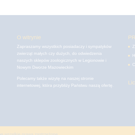
O witrynie
P
Zapraszamy wszystkich posiadaczy i sympatyków
Z
zwierząt małych czy dużych, do odwiedzenia
H
naszych sklepów zoologicznych w Legionowie i
C
Nowym Dworze Mazowieckim
Polecamy także wizytę na naszej stronie
Li
internetowej, która przybliży Państwu naszą ofertę.
mo
wszelkie prawa zastrzeżone