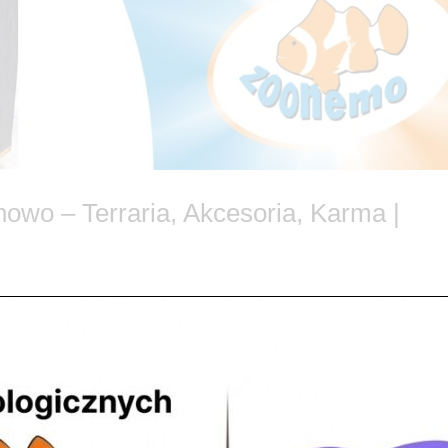
nowo – Terraria, Akcesoria, Karma |
taj! Pełna oferta w ZooNemo Legionowo Szukasz idealnego domu dla
a to nie tylko hobby – to pasja tworzenia unikalnych mikroświatów! 