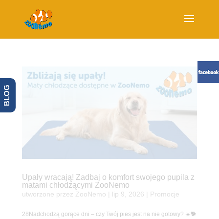
BLOG
Upały wracają! Zadbaj o komfort swojego pupila z
matami chłodzącymi ZooNemo
utworzone przez
ZooNemo
|
lip 9, 2026
|
Promocje
28Nadchodzą gorące dni – czy Twój pies jest na nie gotowy? ☀️🐕