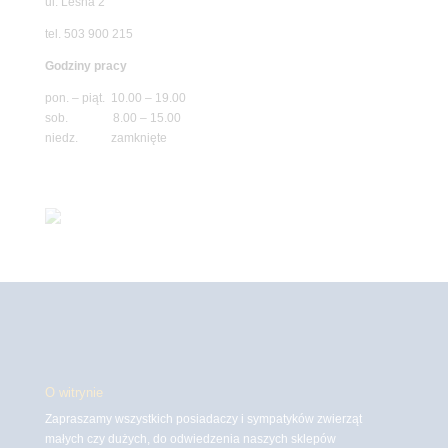
ul. Leśna 2
tel. 503 900 215
Godziny pracy
pon. – piąt. 10.00 – 19.00
sob. 8.00 – 15.00
niedz. zamknięte
O witrynie
Zapraszamy wszystkich posiadaczy i sympatyków zwierząt
małych czy dużych, do odwiedzenia naszych sklepów