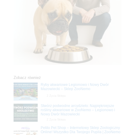
Zobacz również
Ryby akwariowe Legionowo i Nowy Dwór
Mazowiecki – Sklep ZooNemo
Z Życia Sklepu
Stwórz podwodne arcydzieło: Najpiękniejsze
rośliny akwariowe w ZooNemo – Legionowo i
Nowy Dwór Mazowiecki
Z Życia Sklepu
Petito Pet Shop – Internetowy Sklep Zoologiczny
Online! Wszystko Dla Twojego Pupila | ZooNemo