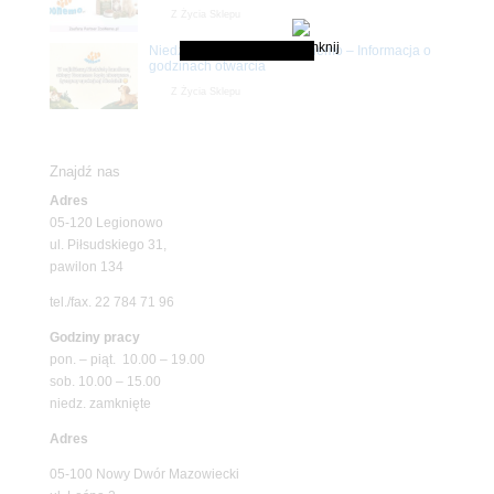
Z Życia Sklepu
Niedziela handlowa w Zoonemo – Informacja o
godzinach otwarcia
Z Życia Sklepu
Znajdź nas
Adres
05-120 Legionowo
ul. Piłsudskiego 31,
pawilon 134
tel./fax. 22 784 71 96
Godziny pracy
pon. – piąt. 10.00 – 19.00
sob. 10.00 – 15.00
niedz. zamknięte
Adres
05-100 Nowy Dwór Mazowiecki