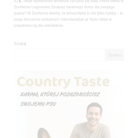
52🦎 Twoje wymarzone terrarium zaczyna się tutaj! Pełna oferta w
ZooNemo Legionowo Szukasz idealnego domu dla swojego
pupila? W ZooNemo wiemy, że terrarystyka to nie tylko hobby – to
pasja tworzenia unikalnych mikroświatów! 🌿 Nasz sklep to
prawdziwy raj dla miłośników...
Szukaj