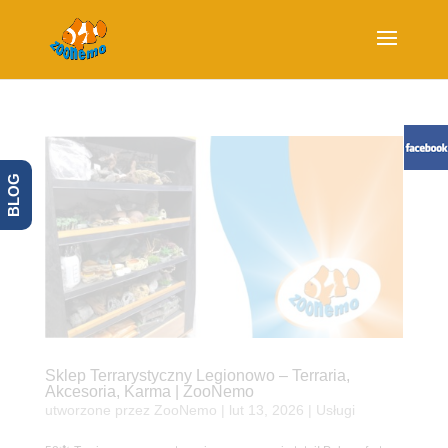
BLOG
Sklep Terrarystyczny Legionowo – Terraria,
Akcesoria, Karma | ZooNemo
utworzone przez
ZooNemo
|
lut 13, 2026
|
Usługi