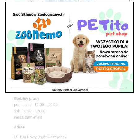
z matami chłodzącymi ZooNemo
Promocje
Petito Pet Shop – Internetowy Sklep Zoologiczny
Online! Wszystko Dla Twojego Pupila | ZooNemo
Z Życia Sklepu
Znajdź nas
Adres
05-120 Legionowo
ul. Piłsudskiego 31,
pawilon 134
tel./fax. 22 784 71 96
Godziny pracy
pon. – piąt. 10.00 – 19.00
sob. 10.00 – 15.00
niedz. zamknięte
Adres
05-100 Nowy Dwór Mazowiecki