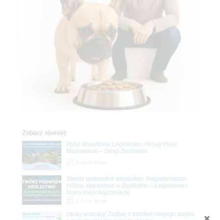
Zobacz również
Ryby akwariowe Legionowo i Nowy Dwór
Mazowiecki – Sklep ZooNemo
Z Życia Sklepu
Stwórz podwodne arcydzieło: Najpiękniejsze
rośliny akwariowe w ZooNemo – Legionowo i
Nowy Dwór Mazowiecki
Z Życia Sklepu
Upały wracają! Zadbaj o komfort swojego pupila