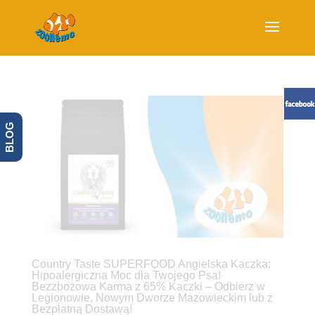
BLOG
Country Taste SUPERFOOD Angielska Kaczka:
Hipoalergiczna Moc dla Twojego Psa!
Bezzbożowa Karma z 65% Kaczki – Odbierz w
Legionowie, Nowym Dworze Mazowieckim lub z
Bezpłatną Dostawą!