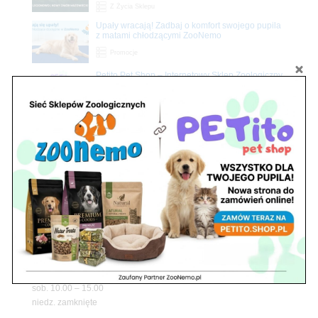
Z Życia Sklepu
Upały wracają! Zadbaj o komfort swojego pupila
z matami chłodzącymi ZooNemo
Promocje
Petito Pet Shop – Internetowy Sklep Zoologiczny
Online! Wszystko Dla Twojego Pupila | ZooNemo
Z Życia Sklepu
Znajdź nas
Adres
05-120 Legionowo
ul. Piłsudskiego 31,
pawilon 134
tel./fax. 22 784 71 96
Godziny pracy
pon. – piąt. 10.00 – 19.00
sob. 10.00 – 15.00
niedz. zamknięte