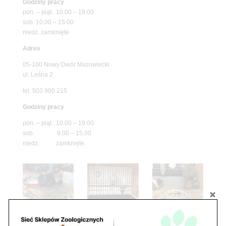
Godziny pracy
pon. – piąt. 10.00 – 19.00
sob. 10.00 – 15.00
niedz. zamknięte
Adres
05-100 Nowy Dwór Mazowiecki
ul. Leśna 2
tel. 503 900 215
Godziny pracy
pon. – piąt. 10.00 – 19.00
sob. 8.00 – 15.00
niedz. zamknięte