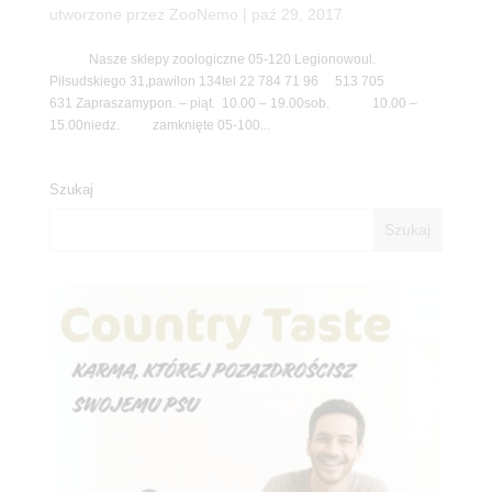
utworzone przez
ZooNemo
|
paź 29, 2017
Nasze sklepy zoologiczne 05-120 Legionowoul.
Piłsudskiego 31,pawilon 134tel 22 784 71 96 513 705
631 Zapraszamypon. – piąt. 10.00 – 19.00sob. 10.00 –
15.00niedz. zamknięte 05-100...
Szukaj