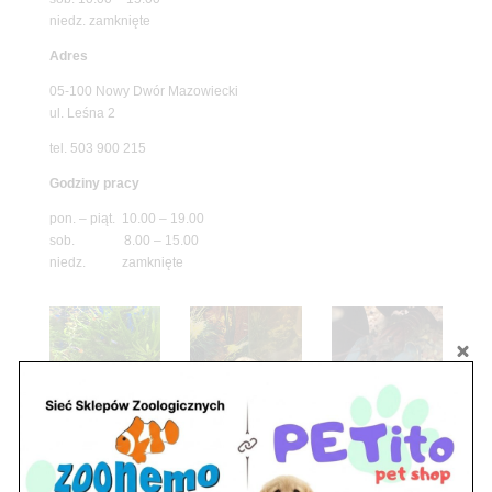
niedz. zamknięte
Adres
05-100 Nowy Dwór Mazowiecki
ul. Leśna 2
tel. 503 900 215
Godziny pracy
pon. – piąt. 10.00 – 19.00
sob. 8.00 – 15.00
niedz. zamknięte