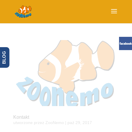
BLOG
Kontakt
utworzone przez
ZooNemo
|
paź 29, 2017