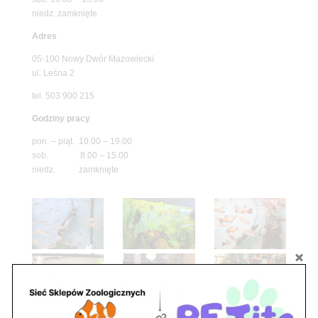
niedz. zamknięte
Adres
05-100 Nowy Dwór Mazowiecki
ul. Leśna 2
tel. 503 900 215
Godziny pracy
pon. – piąt. 10.00 – 19.00
sob. 8.00 – 15.00
niedz. zamknięte