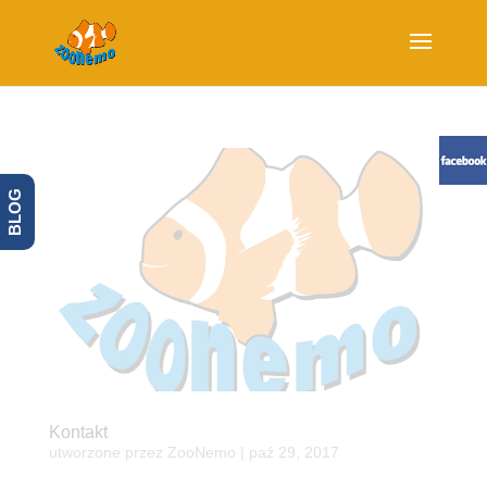
BLOG
Kontakt
utworzone przez
ZooNemo
|
paź 29, 2017